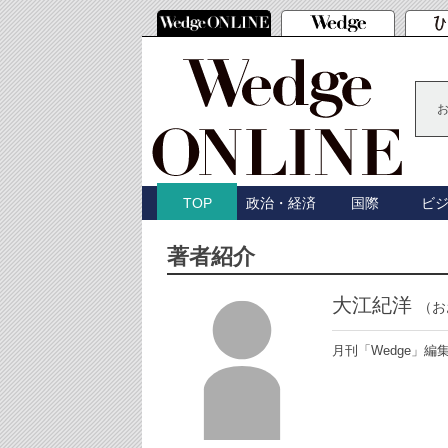
政治・経済
国際
ビ
TOP
著者紹介
大江紀洋
（お
月刊「Wedge」編