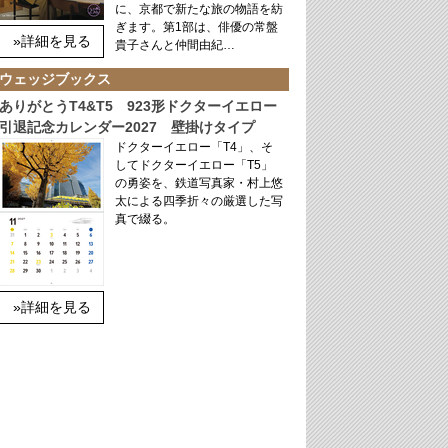
に、京都で新たな旅の物語を紡
ぎます。第1部は、俳優の常盤
»詳細を見る
貴子さんと仲間由紀…
ウェッジブックス
ありがとうT4&T5 923形ドクターイエロー
引退記念カレンダー2027 壁掛けタイプ
ドクターイエロー「T4」、そ
してドクターイエロー「T5」
の勇姿を、鉄道写真家・村上悠
太による四季折々の厳選した写
真で綴る。
»詳細を見る