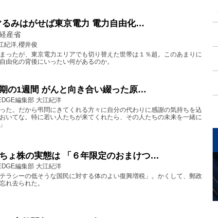
ぐるみはがせば東京電力 電力自由化…
経産省
江紀洋,櫻井俊
まったが、東京電力エリアでも切り替えた世帯は１％超。このあまりに
自由化の背後にいったい何があるのか。
期の1週間 がんと向き合い綴った原…
EDGE編集部 大江紀洋
った。だから弔問にきてくれる方々に自分の代わりに感謝の気持ちを込
おいてな。特に若い人たちが来てくれたら、その人たちの未来を一緒に
」
ちょ株の実態は 「６年限定のおまけつ…
EDGE編集部 大江紀洋
テラシーの低そうな国民に対する体のよい復興増税」。かくして、郵政
忘れ去られた。