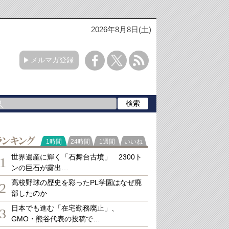
2026年8月8日(土)
メルマガ登録
ランキング
1時間
24時間
1週間
いいね
世界遺産に輝く「石舞台古墳」 2300ト
1
ンの巨石が露出…
高校野球の歴史を彩ったPL学園はなぜ廃
2
部したのか
日本でも進む「在宅勤務廃止」、
3
GMO・熊谷代表の投稿で…