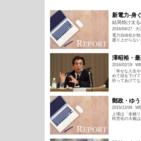
新電力-身
結局焼け太る
2016/04/27
大
電力自由化が始
盛り上がらない
澤昭裕・最
2016/02/19
W
「幸せな人生や
めて頭を下げて
祈ってあげてな
郵政・ゆう
2015/12/04
W
上場は「金融リ
民営化の大義は