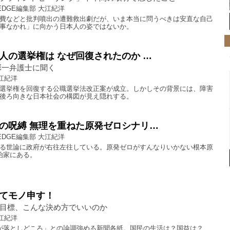
EDGE編集部 大江紀洋
費などと批判噴出の遭難救出劇だが、いま本当に問うべきは安直な自己
事なかれ」に向かう日本人の姿ではないか。
人の選挙権は なぜ回復されたのか …
彰一弁護士に聞く
江紀洋
選挙権を回復する公職選挙法改正案が成立。しかしその背景には、障害
後ろ向きな日本社会の構図が見え隠れする。
の呪縛 無理を重ねた原発ゼロシナリ…
EDGE編集部 大江紀洋
る世論に政府が右往左往している。原発ゼロがすんなりいかない根本原
治家にある。
てモノ申す！
期目標、こんな決め方でいいのか
江紀洋
%が落としどころ」との論調強める新聞各紙。国民の生活は？国益は？