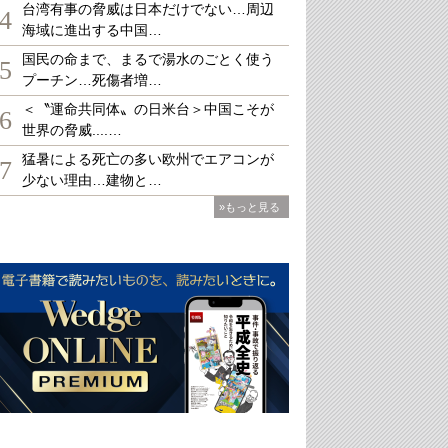
台湾有事の脅威は日本だけでない…周辺
4
海域に進出する中国…
国民の命まで、まるで湯水のごとく使う
5
プーチン…死傷者増…
＜〝運命共同体〟の日米台＞中国こそが
6
世界の脅威....…
猛暑による死亡の多い欧州でエアコンが
7
少ない理由…建物と…
»もっと見る