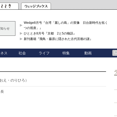
Wedge8月号『台湾「麗しの島」の実像 日台新時代を拓く「3
つの視座」』
お知らせ
ひととき8月号『京都 2と5の物語』
新刊書籍『飛鳥・藤原に隠された古代宮都の謎』
ジネス
社会
ライフ
特集
動画
おえ・のりひろ）
集長