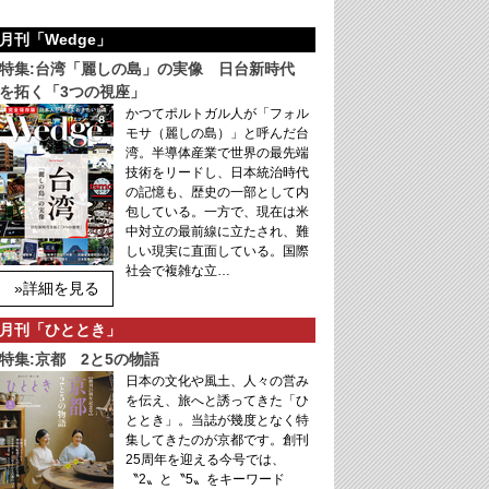
月刊「Wedge」
特集:台湾「麗しの島」の実像 日台新時代
を拓く「3つの視座」
かつてポルトガル人が「フォル
モサ（麗しの島）」と呼んだ台
湾。半導体産業で世界の最先端
技術をリードし、日本統治時代
の記憶も、歴史の一部として内
包している。一方で、現在は米
中対立の最前線に立たされ、難
しい現実に直面している。国際
社会で複雑な立…
»詳細を見る
月刊「ひととき」
特集:京都 2と5の物語
日本の文化や風土、人々の営み
を伝え、旅へと誘ってきた「ひ
ととき」。当誌が幾度となく特
集してきたのが京都です。創刊
25周年を迎える今号では、
〝2〟と〝5〟をキーワード