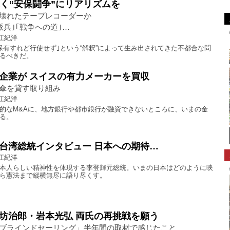
続く“安保闘争”にリアリズムを
壊れたテープレコーダーか
派兵｣｢戦争への道｣…
江紀洋
保有すれど行使せず｣という“解釈”によって生み出されてきた不都合な問
るべきだ。
企業が スイスの有力メーカーを買収
傘を貸す取り組み
江紀洋
的なM&Aに、地方銀行や都市銀行が融資できないところに、いまの金
る。
台湾総統インタビュー 日本への期待…
江紀洋
本人らしい精神性を体現する李登輝元総統。いまの日本はどのように映
ら憲法まで縦横無尽に語り尽くす。
坊治郎・岩本光弘 両氏の再挑戦を願う
ブラインドセーリング」半年間の取材で感じたこと