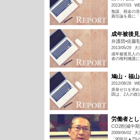
2013/07/03
W
無謀、税金の浪
責任論を盾に「
成年被後見
弁護団•佐藤
2013/05/29
大
成年被後見人の
者の権利擁護に
鳩山・福山
2012/08/28
W
原発ゼロを求め
因は、2人の政
労働者とし
CO2削減中
2009/06/02
大
「90年比▲7