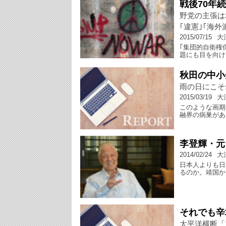
戦後70年
野党の主張は
｢違憲｣｢海外
2015/07/15
大
｢集団的自衛権
題にも目を向け
秋田の中小
雨の日にこそ
2015/03/19
大
このような画期
融界の病巣があ
李登輝・元
2014/02/24
大
日本人よりも日
るのか。靖国か
それでも辛
太平洋横断「