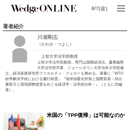
8/7(金)
著者紹介
川瀬剛志
（かわせ・つよし）
上智大学法学部教授
上智大学法学部教授。専門は国際経済法。慶應義塾
大学法学部卒業、ジョージタウン大学法科大学院修
士。経済産業研究所ファカルティ・フェローも務める。著書に『WTO
紛争解決手続における履行制度』『地球温暖化対策と国際貿易－
排出
量取引と国境調整措置をめぐる経済学・法学的分析－』（ともに共編
著）。
米国の「TPP復帰」は可能なのか
2021/10/12