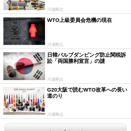
川瀬剛志
WTO上級委員会危機の現在
2019/12/19
川瀬剛志
日韓バルブダンピング防止関税訴
2019/10/24
訟「両国勝利宣言」の謎
川瀬剛志
G20大阪で読むWTO改革への長い
2019/07/02
道のり
川瀬剛志