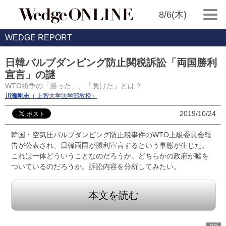
8/6(木)
WEDGE REPORT
日韓バルブダンピング防止関税訴訟「両国勝利
宣言」の謎
WTO紛争の「勝った」、「負けた」とは？
川瀬剛志
（ 上智大学法学部教授）
2019/10/24
韓国・空気圧バルブダンピング防止税事件のWTO上級委員会報
告が公表され、日韓両国が勝利宣言するという事態が生じた。
これは一体どういうことなのだろうか。どちらかの政府が嘘を
ついているのだろうか。訴訟内容を分析してみたい。
本文を読む