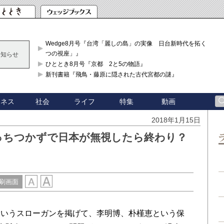
Wedge8月号『台湾「麗しの島」の実像 日台新時代を拓く「3
つの視座」』
お知らせ
ひととき8月号『京都 2と5の物語』
新刊書籍『飛鳥・藤原に隠された古代宮都の謎』
ジネス
社会
ライフ
特集
動画
2018年1月15日
っちつかずで日本が無視したら終わり？
刷画面
いうスローガンを掲げて、李明博、朴槿恵という保