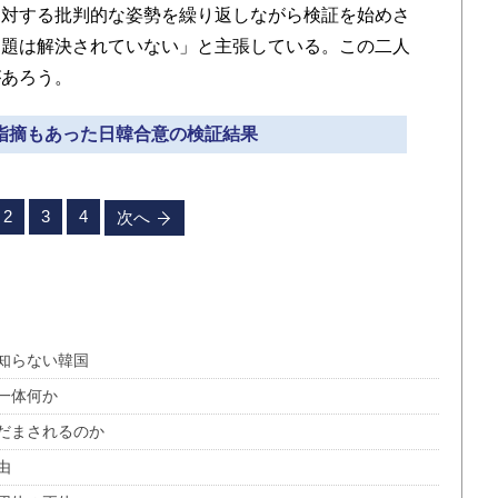
対する批判的な姿勢を繰り返しながら検証を始めさ
問題は解決されていない」と主張している。この二人
があろう。
な指摘もあった日韓合意の検証結果
2
3
4
次へ
知らない韓国
一体何か
にだまされるのか
由