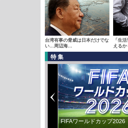
台湾有事の脅威は日本だけでな
「生活
い…周辺海…
えるか
特集
日本主導で平和の再構築