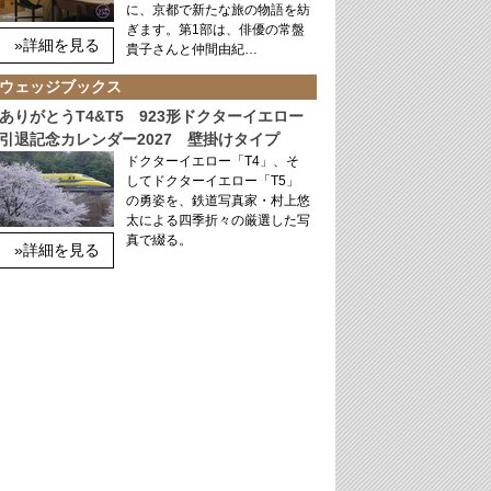
に、京都で新たな旅の物語を紡
ぎます。第1部は、俳優の常盤
»詳細を見る
貴子さんと仲間由紀…
ウェッジブックス
ありがとうT4&T5 923形ドクターイエロー
引退記念カレンダー2027 壁掛けタイプ
ドクターイエロー「T4」、そ
してドクターイエロー「T5」
の勇姿を、鉄道写真家・村上悠
太による四季折々の厳選した写
真で綴る。
»詳細を見る