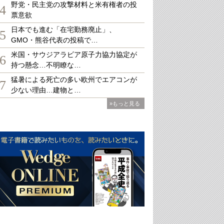
野党・民主党の攻撃材料と米有権者の投
4
票意欲
日本でも進む「在宅勤務廃止」、
5
GMO・熊谷代表の投稿で…
米国・サウジアラビア原子力協力協定が
6
持つ懸念…不明瞭な…
猛暑による死亡の多い欧州でエアコンが
7
少ない理由…建物と…
»もっと見る