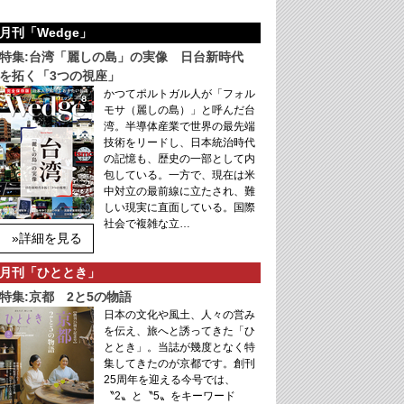
月刊「Wedge」
特集:台湾「麗しの島」の実像 日台新時代
を拓く「3つの視座」
かつてポルトガル人が「フォル
モサ（麗しの島）」と呼んだ台
湾。半導体産業で世界の最先端
技術をリードし、日本統治時代
の記憶も、歴史の一部として内
包している。一方で、現在は米
中対立の最前線に立たされ、難
しい現実に直面している。国際
社会で複雑な立…
»詳細を見る
月刊「ひととき」
特集:京都 2と5の物語
日本の文化や風土、人々の営み
を伝え、旅へと誘ってきた「ひ
ととき」。当誌が幾度となく特
集してきたのが京都です。創刊
25周年を迎える今号では、
〝2〟と〝5〟をキーワード