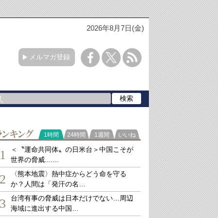
2026年8月7日(金)
メルマガ登録
ランキング
1時間
24時間
1週間
いいね
＜〝運命共同体〟の日米台＞中国こそが
1
世界の脅威....…
〈熊本地震〉熱中症からどう命を守る
2
か？人間は「発汗の名…
台湾有事の脅威は日本だけでない…周辺
3
海域に進出する中国…