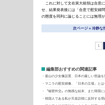
これに対して文在寅大統領は合意に
せ、結果発表後には「合意で慰安婦
の態度を同列に論じることには無理
次ページ » 冷静
1
編集部おすすめの関連記事
釜山の少女像設置、日本の厳しい世論を
マニラの慰安婦像、「日本の立場」とは
〝秘密外交〟の無残な結末、また韓国
韓国人である私が天皇訪韓に反対する理