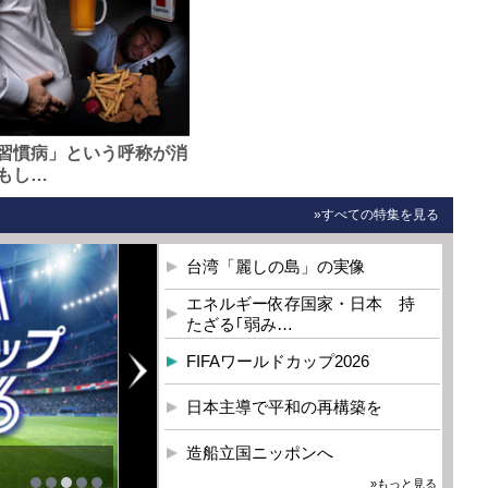
習慣病」という呼称が消
もし…
»すべての特集を見る
台湾「麗しの島」の実像
エネルギー依存国家・日本 持
たざる｢弱み…
FIFAワールドカップ2026
日本主導で平和の再構築を
造船立国ニッポンへ
を
»もっと見る