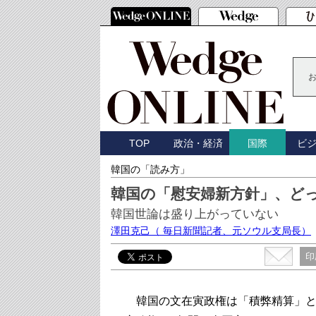
TOP
政治・経済
ビ
国際
韓国の「読み方」
韓国の「慰安婦新方針」、ど
韓国世論は盛り上がっていない
澤田克己
（ 毎日新聞記者、元ソウル支局長）
印
韓国の文在寅政権は「積弊精算」と