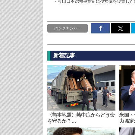
釜山日本総領事館前に少女像を設置した
バックナンバー
新着記事
〈熊本地震〉熱中症からどう命
米国・
を守るか？…
力協定