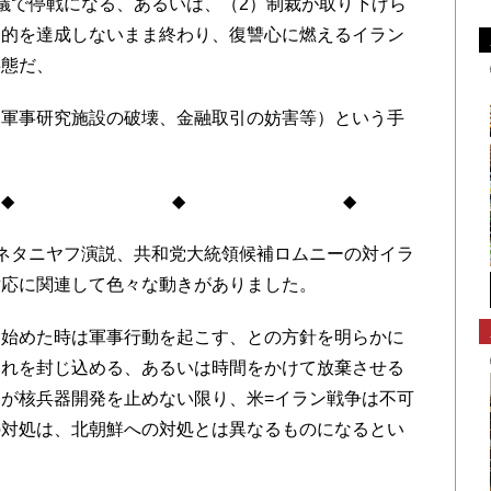
議で停戦になる、あるいは、（2）制裁が取り下げら
目的を達成しないまま終わり、復讐心に燃えるイラン
事態だ、
軍事研究施設の破壊、金融取引の妨害等）という手
◆ ◆
ネタニヤフ演説、共和党大統領候補ロムニーの対イラ
対応に関連して色々な動きがありました。
始めた時は軍事行動を起こす、との方針を明らかに
それを封じ込める、あるいは時間をかけて放棄させる
が核兵器開発を止めない限り、米=イラン戦争は不可
の対処は、北朝鮮への対処とは異なるものになるとい