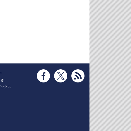
e
とき
ブックス