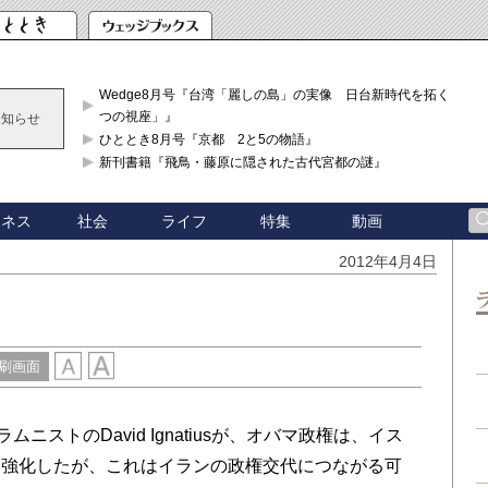
Wedge8月号『台湾「麗しの島」の実像 日台新時代を拓く「3
つの視座」』
お知らせ
ひととき8月号『京都 2と5の物語』
新刊書籍『飛鳥・藤原に隠された古代宮都の謎』
ジネス
社会
ライフ
特集
動画
2012年4月4日
刷画面
ストのDavid Ignatiusが、オバマ政権は、イス
を強化したが、これはイランの政権交代につながる可