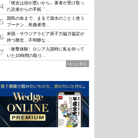
『彼女は頭が悪いから』著者が受け取っ
4
た読者からの手紙「…
国民の命まで、まるで湯水のごとく使う
5
プーチン…死傷者増…
米国・サウジアラビア原子力協力協定が
6
持つ懸念…不明瞭な…
〈衝撃体験〉ロシア入国時に私を待って
7
いた10時間の取り…
»もっと見る