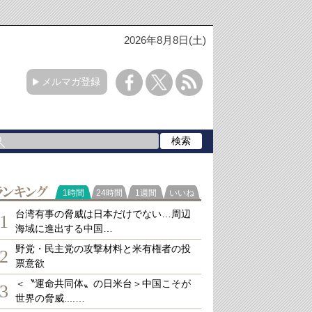
2026年8月8日(土)
メルマガ登録
ランキング
1時間
24時間
1週間
いいね
台湾有事の脅威は日本だけでない…周辺
1
海域に進出する中国…
野党・民主党の攻撃材料と米有権者の投
2
票意欲
＜〝運命共同体〟の日米台＞中国こそが
3
世界の脅威....…