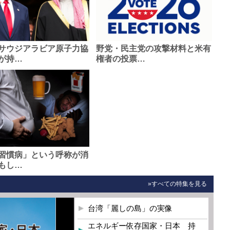
サウジアラビア原子力協
野党・民主党の攻撃材料と米有
が持…
権者の投票…
習慣病」という呼称が消
もし…
»すべての特集を見る
台湾「麗しの島」の実像
エネルギー依存国家・日本 持