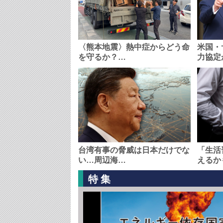
〈熊本地震〉熱中症からどう命
米国・
を守るか？…
力協定
台湾有事の脅威は日本だけでな
「生活
い…周辺海…
えるか
特集