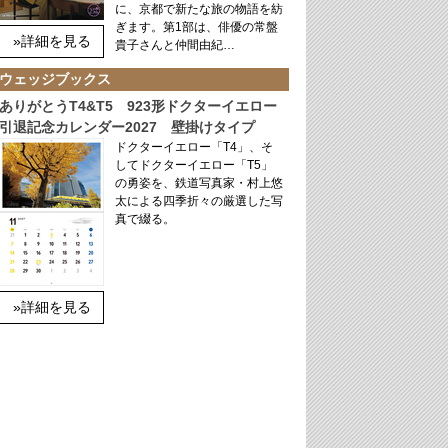
に、京都で新たな旅の物語を紡
ぎます。第1部は、俳優の常盤
»詳細を見る
貴子さんと仲間由紀…
ウェッジブックス
ありがとうT4&T5 923形ドクターイエロー
引退記念カレンダー2027 壁掛けタイプ
ドクターイエロー「T4」、そ
してドクターイエロー「T5」
の勇姿を、鉄道写真家・村上悠
太による四季折々の厳選した写
真で綴る。
»詳細を見る