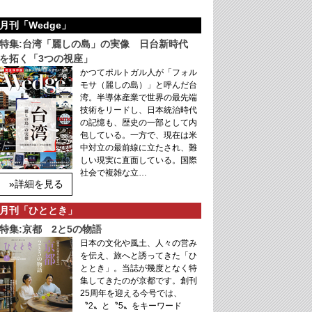
月刊「Wedge」
特集:台湾「麗しの島」の実像 日台新時代
を拓く「3つの視座」
かつてポルトガル人が「フォル
モサ（麗しの島）」と呼んだ台
湾。半導体産業で世界の最先端
技術をリードし、日本統治時代
の記憶も、歴史の一部として内
包している。一方で、現在は米
中対立の最前線に立たされ、難
しい現実に直面している。国際
社会で複雑な立…
»詳細を見る
月刊「ひととき」
特集:京都 2と5の物語
日本の文化や風土、人々の営み
を伝え、旅へと誘ってきた「ひ
ととき」。当誌が幾度となく特
集してきたのが京都です。創刊
25周年を迎える今号では、
〝2〟と〝5〟をキーワード