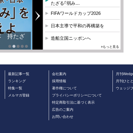
たざる｢弱み…
FIFAワールドカップ2026
日本主導で平和の再構築を
本 持たざ
造船立国ニッポンへ
»もっと見る
最新記事一覧
会社案内
月刊Wedg
ランキング
採用情報
月刊ひと
特集一覧
著作権について
ウェッジ
メルマガ登録
プライバシーポリシーについて
特定商取引法に基づく表示
広告のご案内
お問い合わせ