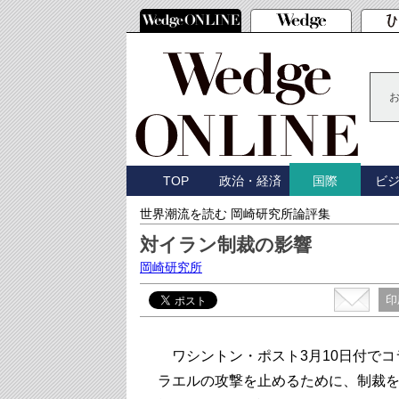
TOP
政治・経済
ビ
国際
世界潮流を読む 岡崎研究所論評集
対イラン制裁の影響
岡崎研究所
印
ワシントン・ポスト3月10日付でコラムニ
ラエルの攻撃を止めるために、制裁