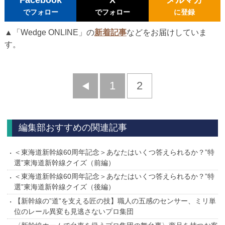
Facebook
X
メルマガ
でフォロー
でフォロー
に登録
▲「Wedge ONLINE」の
新着記事
などをお届けしていま
す。
前
1
2
へ
編集部おすすめの関連記事
＜東海道新幹線60周年記念＞あなたはいくつ答えられるか？”特
選”東海道新幹線クイズ（前編）
＜東海道新幹線60周年記念＞あなたはいくつ答えられるか？”特
選”東海道新幹線クイズ（後編）
【新幹線の”道”を支える匠の技】職人の五感のセンサー、ミリ単
位のレール異変も見逃さないプロ集団