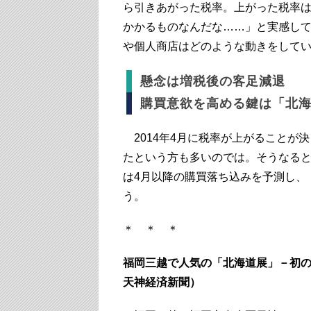
ら引きあがった税率。上がった税率は
かかるものなんだな……」と実感し
や個人商店はどのような動きをして
懸念は増税後の客足減退
購買意欲を高める鍵は「北
2014年4月に税率が上がることが
たという方も多いのでは。そうなる
は4月以降の購買落ち込みを予測し、
う。
＊ ＊ ＊
福岡三越で人気の「北海道展」－初の春
天神経済新聞）