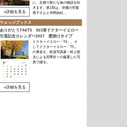
に、京都で新たな旅の物語を紡
ぎます。第1部は、俳優の常盤
»詳細を見る
貴子さんと仲間由紀…
ウェッジブックス
ありがとうT4&T5 923形ドクターイエロー
引退記念カレンダー2027 壁掛けタイプ
ドクターイエロー「T4」、そ
してドクターイエロー「T5」
の勇姿を、鉄道写真家・村上悠
太による四季折々の厳選した写
真で綴る。
»詳細を見る