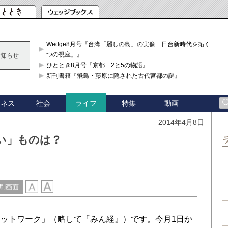
Wedge8月号『台湾「麗しの島」の実像 日台新時代を拓く「3
つの視座」』
お知らせ
ひととき8月号『京都 2と5の物語』
新刊書籍『飛鳥・藤原に隠された古代宮都の謎』
ジネス
社会
特集
動画
ライフ
2014年4月8日
い」ものは？
刷画面
ットワーク」（略して『みん経』）です。今月1日か