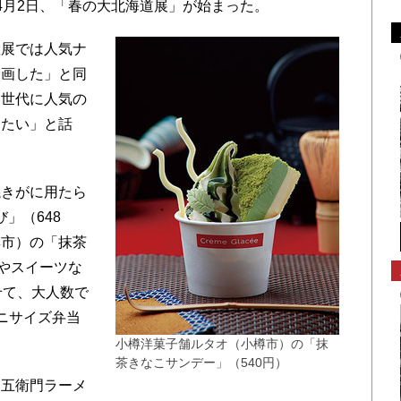
月2日、「春の大北海道展」が始まった。
展では人気ナ
企画した」と同
い世代に人気の
したい」と話
きがに用たら
び」（648
樽市）の「抹茶
鮮やスイーツな
せて、大人数で
ニサイズ弁当
小樽洋菓子舗ルタオ（小樽市）の「抹
茶きなこサンデー」（540円）
五衛門ラーメ