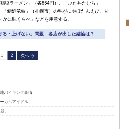
鶏塩ラーメン」（各864円）、「ぶた丼たむら」
円）、「鮨処竜敏」（札幌市）の毛がにやぼたんえび、甘
・かに味くらべ」などを用意する。
上げる・上げない」問題 各店が出した結論は？
1
2
次へ
当地バイキング事情
ローカルアイドル
放題」