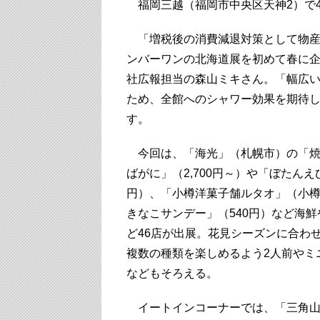
福岡三越（福岡市中央区天神2）で4
「増税後の消費減退対策として物産
ンバーワンの北海道展を初めて春に
社広報担当の森山ミキさん。「幅広
ため、全館へのシャワー効果を期待
す。
今回は、「海光」（札幌市）の「焼
ばがに」（2,700円～）や「ぼたんえ
円）、「小樽洋菓子舗ルタオ」（小
きなこサンデー」（540円）など海
ど46店が出展。花見シーズンに合わ
複数の種類を楽しめるよう2人前やミ
などもそろえる。
イートインコーナーでは、「三角山