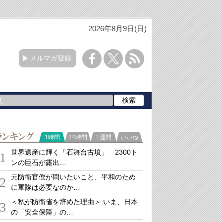
2026年8月9日(日)
メルマガ登録
ランキング
1時間
24時間
1週間
いいね
世界遺産に輝く「石舞台古墳」 2300ト
1
ンの巨石が露出…
元防衛官僚が問いたいこと、平和のため
2
に軍隊は必要なのか…
＜私が防衛省を辞めた理由＞ いま、日本
3
の「安全保障」の…