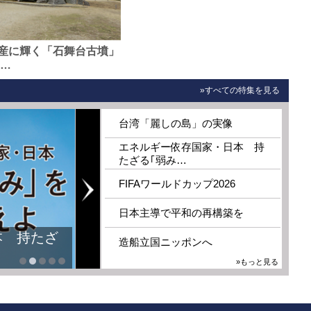
産に輝く「石舞台古墳」
0…
»すべての特集を見る
台湾「麗しの島」の実像
エネルギー依存国家・日本 持
たざる｢弱み…
FIFAワールドカップ2026
日本主導で平和の再構築を
本 持たざ
造船立国ニッポンへ
»もっと見る