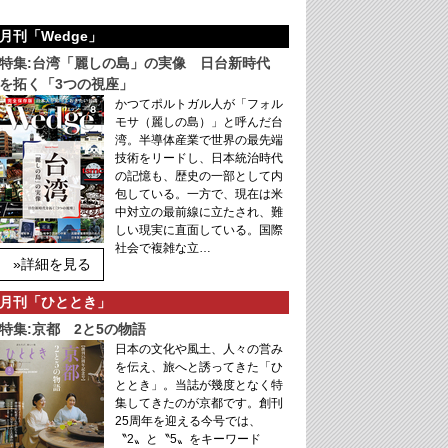
月刊「Wedge」
特集:台湾「麗しの島」の実像 日台新時代
を拓く「3つの視座」
かつてポルトガル人が「フォル
モサ（麗しの島）」と呼んだ台
湾。半導体産業で世界の最先端
技術をリードし、日本統治時代
の記憶も、歴史の一部として内
包している。一方で、現在は米
中対立の最前線に立たされ、難
しい現実に直面している。国際
社会で複雑な立…
»詳細を見る
月刊「ひととき」
特集:京都 2と5の物語
日本の文化や風土、人々の営み
を伝え、旅へと誘ってきた「ひ
ととき」。当誌が幾度となく特
集してきたのが京都です。創刊
25周年を迎える今号では、
〝2〟と〝5〟をキーワード