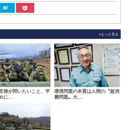
»もっと見る
官僚が問いたいこと、平
環境問題の本質は人間の〝超消
めに…
費問題〟大…