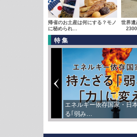
帰省のお土産は何にする？モノ
世界遺
に秘められ…
230
特集
エネルギー依存国家・日
る｢弱み…