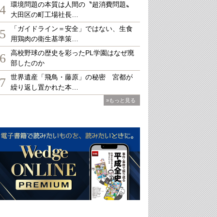
環境問題の本質は人間の〝超消費問題〟
4
大田区の町工場社長…
「ガイドライン＝安全」ではない、生食
5
用鶏肉の衛生基準策…
高校野球の歴史を彩ったPL学園はなぜ廃
6
部したのか
世界遺産「飛鳥・藤原」の秘密 宮都が
7
繰り返し置かれた本…
»もっと見る