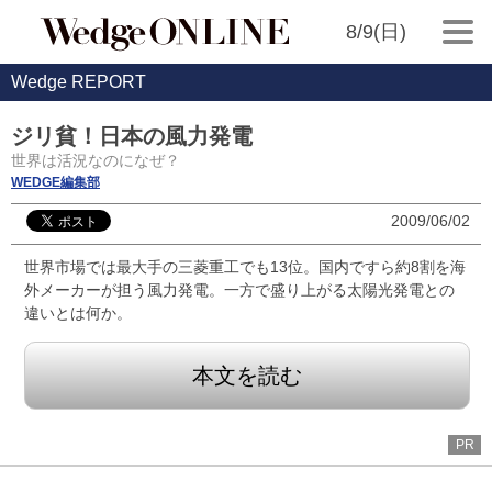
8/9(日)
Wedge REPORT
ジリ貧！日本の風力発電
世界は活況なのになぜ？
WEDGE編集部
2009/06/02
世界市場では最大手の三菱重工でも13位。国内ですら約8割を海
外メーカーが担う風力発電。一方で盛り上がる太陽光発電との
違いとは何か。
本文を読む
PR