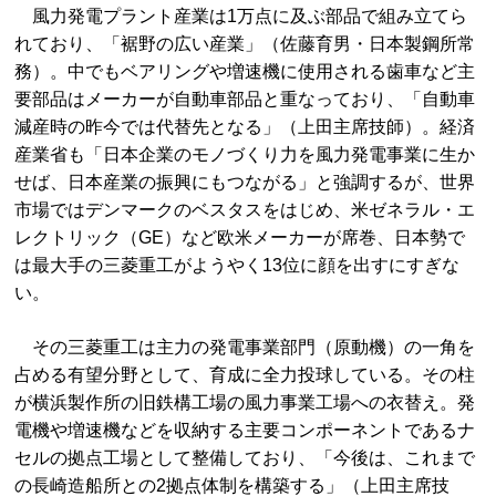
風力発電プラント産業は1万点に及ぶ部品で組み立てら
れており、「裾野の広い産業」（佐藤育男・日本製鋼所常
務）。中でもベアリングや増速機に使用される歯車など主
要部品はメーカーが自動車部品と重なっており、「自動車
減産時の昨今では代替先となる」（上田主席技師）。経済
産業省も「日本企業のモノづくり力を風力発電事業に生か
せば、日本産業の振興にもつながる」と強調するが、世界
市場ではデンマークのベスタスをはじめ、米ゼネラル・エ
レクトリック（GE）など欧米メーカーが席巻、日本勢で
は最大手の三菱重工がようやく13位に顔を出すにすぎな
い。
その三菱重工は主力の発電事業部門（原動機）の一角を
占める有望分野として、育成に全力投球している。その柱
が横浜製作所の旧鉄構工場の風力事業工場への衣替え。発
電機や増速機などを収納する主要コンポーネントであるナ
セルの拠点工場として整備しており、「今後は、これまで
の長崎造船所との2拠点体制を構築する」（上田主席技