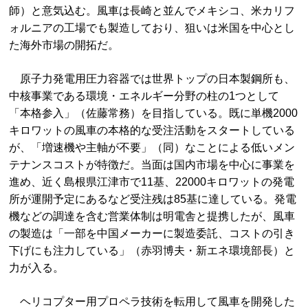
師）と意気込む。風車は長崎と並んでメキシコ、米カリフ
ォルニアの工場でも製造しており、狙いは米国を中心とし
た海外市場の開拓だ。
原子力発電用圧力容器では世界トップの日本製鋼所も、
中核事業である環境・エネルギー分野の柱の1つとして
「本格参入」（佐藤常務）を目指している。既に単機2000
キロワットの風車の本格的な受注活動をスタートしている
が、「増速機や主軸が不要」（同）なことによる低いメン
テナンスコストが特徴だ。当面は国内市場を中心に事業を
進め、近く島根県江津市で11基、22000キロワットの発電
所が運開予定にあるなど受注残は85基に達している。発電
機などの調達を含む営業体制は明電舎と提携したが、風車
の製造は「一部を中国メーカーに製造委託、コストの引き
下げにも注力している」（赤羽博夫・新エネ環境部長）と
力が入る。
ヘリコプター用プロペラ技術を転用して風車を開発した