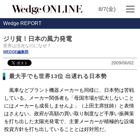
8/7(金)
Wedge REPORT
ジリ貧！日本の風力発電
世界は活況なのになぜ？
WEDGE編集部
2009/06/02
最大手でも世界13位 出遅れる日本勢
風車などプラント機器メーカーも同様に、日本勢は苦戦
している。メーカー関係者も「母国市場が拡大しないこと
にはメーカーも成長しませんよ」（上田主席技師）と表情
はさえない。政府が高額の買い取り制度など手厚い振興策
を打ち出した太陽光発電で、主要メーカーが積極的な設備
投資方針を打ち出していることとは好対照だ。