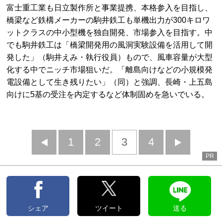
富士重工業も日立製作所と事業提携、本格参入を目指し、
橋梁など鉄構メーカーの駒井鉄工も単機出力が300キロワ
ットクラスの中小型機を独自開発、市場参入を目指す。中
でも駒井鉄工は「橋梁開発用の風洞実験設備を活用して開
発した」（駒井えみ・執行役員）もので、風車容量が大型
化する中でニッチ市場狙いだ。「離島向けなどの小規模発
電設備として生き残りたい」（同）と強調、長崎・上五島
向けに5基の受注を内定するなど体制固めを急いでいる。
前
1
2
3
4
次
PR
へ
へ
シェア
ツイート
送る