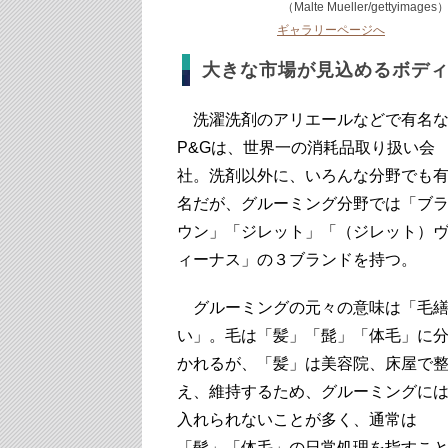
（Malte Mueller/gettyimages
ギャラリーページへ
大きな市場が見込めるボデ
洗濯洗剤のアリエールなどで有名
P&Gは、世界一の消耗品取り扱い会
社。洗剤以外に、いろんな分野でも
名だが、グルーミング分野では「ブ
ウン」「ジレット」「（ジレット）
ィーナス」の３ブランドを持つ。
グルーミングの元々の意味は「毛
い」。毛は「髪」「髭」「体毛」に
かれるが、「髪」は美容院、床屋で
え、維持するため、グルーミングに
入れられないことが多く、通常は
「髭」「体毛」の日常処理を指すこ