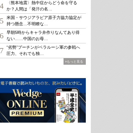
〈熊本地震〉熱中症からどう命を守る
4
か？人間は「発汗の名…
米国・サウジアラビア原子力協力協定が
5
持つ懸念…不明瞭な…
早朝5時からキャラ弁作りなんてあり得
6
ない……中国のお母…
“劣勢”プーチンがベラルーシ軍の参戦へ
7
圧力、それでも独…
»もっと見る