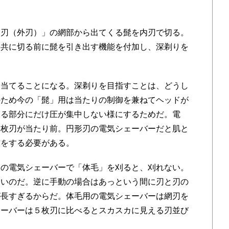
刃（外刃）」の網部から出てくる髭を内刃で切る。
ー共に切る前に髭を引き出す機能を付加し、深剃りを
当てることになる。深剃りを目指すことは、どうし
のため今の「髭」用は当たりの制御を兼ねてヘッドが
ある部分にだけ圧が集中しない様にするためだ。電
５枚刃が当たり前。円形刃の電気シェーバーだと肌と
方をする必要がある。
の電気シェーバーで「体毛」を刈ると、刈れない。
ないのだ。逆に手動の場合はあっという間に刃と刃の
が長すぎるからだ。体毛用の電気シェーバーは網刃を
ェーバーは５枚刃に比べるとスカスカに見える刃並び