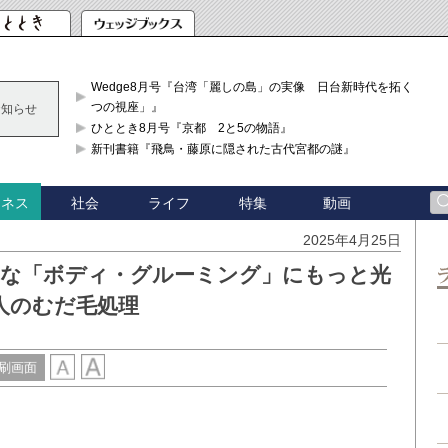
Wedge8月号『台湾「麗しの島」の実像 日台新時代を拓く「3
つの視座」』
お知らせ
ひととき8月号『京都 2と5の物語』
新刊書籍『飛鳥・藤原に隠された古代宮都の謎』
社会
ライフ
特集
動画
ジネス
2025年4月25日
かな「ボディ・グルーミング」にもっと光
人のむだ毛処理
刷画面