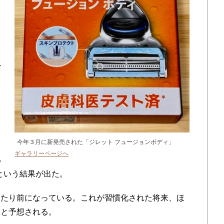
シ
る
。
今年３月に新発売された「ジレット フュージョンボディ」
～
ギャラリーページへ
る
%という結果が出た。
たり前になっている。これが習慣化された将来、ほ
うと予想される。