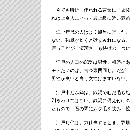
今でも時折、使われる言葉に「垢抜
れは上京人にとって最上級に近い褒
江戸時代の人はよく風呂に行った。
ない。強風が吹くと砂まみれになる
戸っ子だが「清潔さ」も特徴の一つ
江戸の人口の60%は男性。相続に
モテたいのは、古今東西同じ。だが
男性が良いと言う女性はまずいない
江戸中期以降は、銭湯でむだ毛も処
剃るわけではない。銭湯に備え付け
たもので、石の間にムダ毛を挟み、
江戸時代は、力仕事するとき、双肌