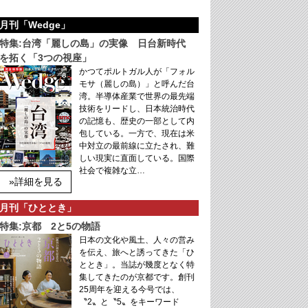
月刊「Wedge」
特集:台湾「麗しの島」の実像 日台新時代
を拓く「3つの視座」
かつてポルトガル人が「フォル
モサ（麗しの島）」と呼んだ台
湾。半導体産業で世界の最先端
技術をリードし、日本統治時代
の記憶も、歴史の一部として内
包している。一方で、現在は米
中対立の最前線に立たされ、難
しい現実に直面している。国際
社会で複雑な立…
»詳細を見る
月刊「ひととき」
特集:京都 2と5の物語
日本の文化や風土、人々の営み
を伝え、旅へと誘ってきた「ひ
ととき」。当誌が幾度となく特
集してきたのが京都です。創刊
25周年を迎える今号では、
〝2〟と〝5〟をキーワード