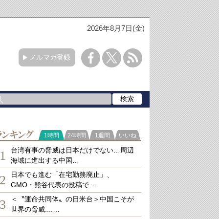
2026年8月7日(金)
メルマガ登録
ランキング
1時間
24時間
1週間
いいね
台湾有事の脅威は日本だけでない…周辺
1
海域に進出する中国…
日本でも進む「在宅勤務廃止」、
2
GMO・熊谷代表の投稿で…
＜〝運命共同体〟の日米台＞中国こそが
3
世界の脅威....…