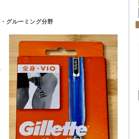
）
ィ・グルーミング分野
な
有
ラ
ヴ
繕
分
整
は
と