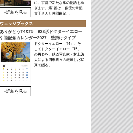
に、京都で新たな旅の物語を紡
ぎます。第1部は、俳優の常盤
»詳細を見る
貴子さんと仲間由紀…
ウェッジブックス
ありがとうT4&T5 923形ドクターイエロー
引退記念カレンダー2027 壁掛けタイプ
ドクターイエロー「T4」、そ
してドクターイエロー「T5」
の勇姿を、鉄道写真家・村上悠
太による四季折々の厳選した写
真で綴る。
»詳細を見る