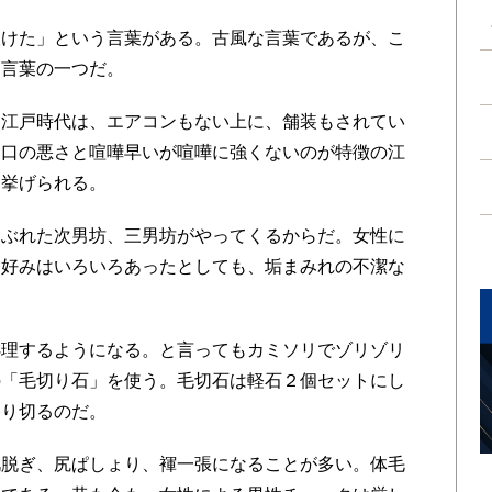
けた」という言葉がある。古風な言葉であるが、こ
め言葉の一つだ。
江戸時代は、エアコンもない上に、舗装もされてい
。口の悪さと喧嘩早いが喧嘩に強くないのが特徴の江
に挙げられる。
あぶれた次男坊、三男坊がやってくるからだ。女性に
、好みはいろいろあったとしても、垢まみれの不潔な
。
理するようになる。と言ってもカミソリでゾリゾリ
の「毛切り石」を使う。毛切石は軽石２個セットにし
擦り切るのだ。
脱ぎ、尻ぱしょり、褌一張になることが多い。体毛