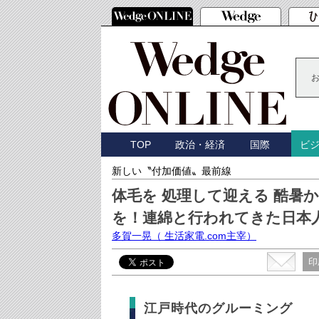
TOP
政治・経済
国際
ビ
新しい〝付加価値〟最前線
体毛を 処理して迎える 酷暑
を！連綿と行われてきた日本
多賀一晃
（ 生活家電.com主宰）
印
江戸時代のグルーミング