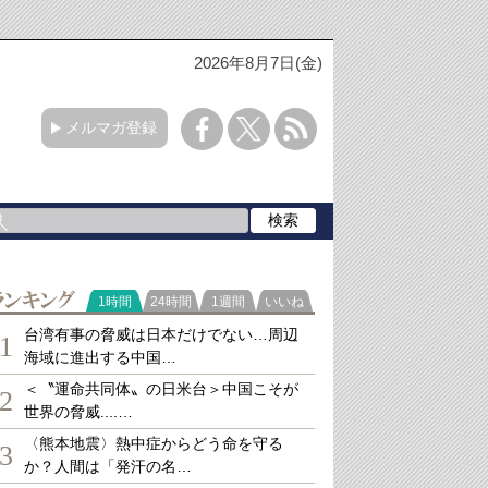
2026年8月7日(金)
メルマガ登録
ランキング
1時間
24時間
1週間
いいね
台湾有事の脅威は日本だけでない…周辺
1
海域に進出する中国…
＜〝運命共同体〟の日米台＞中国こそが
2
世界の脅威....…
〈熊本地震〉熱中症からどう命を守る
3
か？人間は「発汗の名…