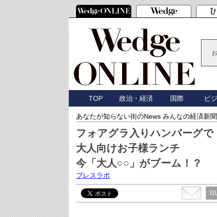
TOP
政治・経済
国際
ビ
あなたが知らない街のNews みんなの経済新聞
フォアグラ入りハンバーグで
大人向けお子様ランチ
今「大人○○」がブーム！？
プレスラボ
印