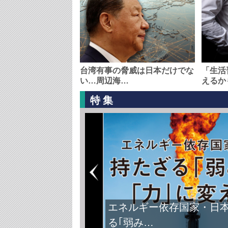
台湾有事の脅威は日本だけでな
「生活
い…周辺海…
えるか
特集
エネルギー依存国家・日
る｢弱み…