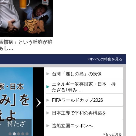
習慣病」という呼称が消
もし…
»すべての特集を見る
台湾「麗しの島」の実像
エネルギー依存国家・日本 持
たざる｢弱み…
FIFAワールドカップ2026
日本主導で平和の再構築を
本 持たざ
造船立国ニッポンへ
»もっと見る