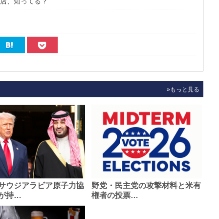
態店、知ってる？
»もっと見る
サウジアラビア原子力協
野党・民主党の攻撃材料と米有
が持…
権者の投票…