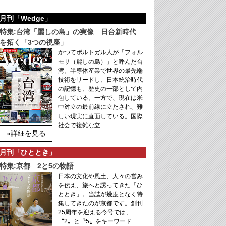
月刊「Wedge」
特集:台湾「麗しの島」の実像 日台新時代
を拓く「3つの視座」
かつてポルトガル人が「フォル
モサ（麗しの島）」と呼んだ台
湾。半導体産業で世界の最先端
技術をリードし、日本統治時代
の記憶も、歴史の一部として内
包している。一方で、現在は米
中対立の最前線に立たされ、難
しい現実に直面している。国際
社会で複雑な立…
»詳細を見る
月刊「ひととき」
特集:京都 2と5の物語
日本の文化や風土、人々の営み
を伝え、旅へと誘ってきた「ひ
ととき」。当誌が幾度となく特
集してきたのが京都です。創刊
25周年を迎える今号では、
〝2〟と〝5〟をキーワード