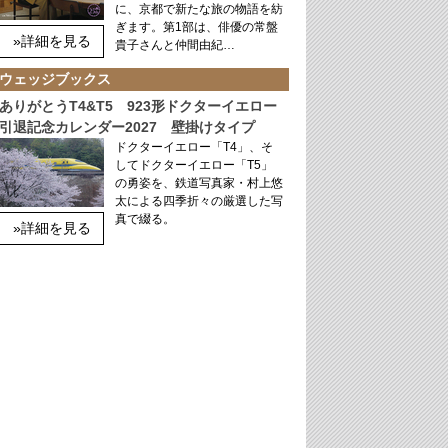
に、京都で新たな旅の物語を紡
ぎます。第1部は、俳優の常盤
»詳細を見る
貴子さんと仲間由紀…
ウェッジブックス
ありがとうT4&T5 923形ドクターイエロー
引退記念カレンダー2027 壁掛けタイプ
ドクターイエロー「T4」、そ
してドクターイエロー「T5」
の勇姿を、鉄道写真家・村上悠
太による四季折々の厳選した写
真で綴る。
»詳細を見る