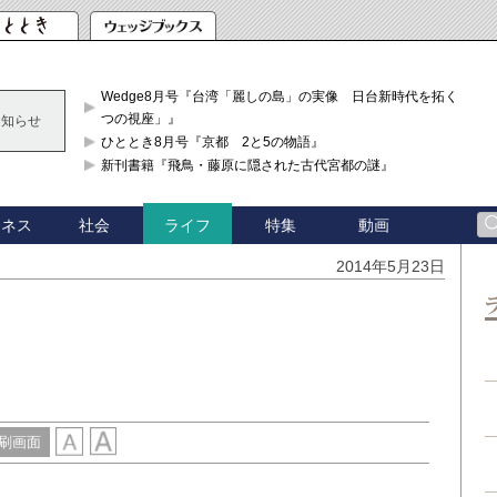
Wedge8月号『台湾「麗しの島」の実像 日台新時代を拓く「3
つの視座」』
お知らせ
ひととき8月号『京都 2と5の物語』
新刊書籍『飛鳥・藤原に隠された古代宮都の謎』
ジネス
社会
特集
動画
ライフ
2014年5月23日
刷画面