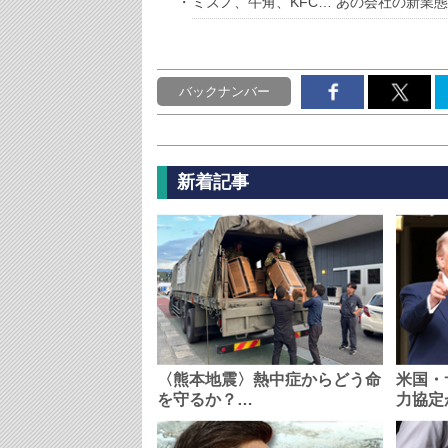
ミズノ、牛角、KFC… あの会社の新業
バックナンバー
新着記事
〈熊本地震〉熱中症からどう命
米国・
を守るか？…
力協定