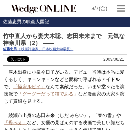
8/7(金)
佐藤忠男の映画人国記
竹中直人から妻夫木聡、志田未来まで 元気な
神奈川県（2） ――
佐藤忠男
（ 映画評論家、日本映画大学学長）
2009/08/21
厚木出身に小泉今日子がいる。デビュー当時は本当に愛
くるしく、キョンキョンなどと愛称で呼ばれるアイドル
で、
「怪盗ルビイ」
なんて素敵だった。いまや堂々たる演
技派で
「グーグーだって猫である」
など漫画家の大家を演
じて貫録を見せる。
綾瀬市出身の志田未来（しだ みらい）。「春の雪」や
「母べえ」
など、女優の見ばえのする映画で美しい顔だち
ときちんとした演技を示した。大きく伸びてほしい。