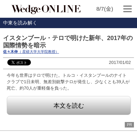
8/7(金)
中東を読み解く
イスタンブール・テロで明けた新年、2017年の
国際情勢を暗示
佐々木伸
（ 星槎大学大学院教授）
2017/01/02
今年も世界はテロで明けた。トルコ・イスタンブールのナイト
クラブで1日未明、無差別銃撃テロが発生し、少なくとも39人が
死亡、約70人が重軽傷を負った。
本文を読む
PR