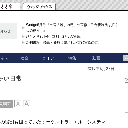
Wedge8月号『台湾「麗しの島」の実像 日台新時代を拓く「3
つの視座」』
お知らせ
ひととき8月号『京都 2と5の物語』
新刊書籍『飛鳥・藤原に隠された古代宮都の謎』
ジネス
社会
ライフ
特集
動画
2017年5月27日
たい日常
刷画面
の役割も担っていたオーケストラ、エル・システマ