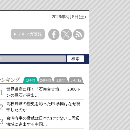
2026年8月8日(土)
メルマガ登録
ランキング
1時間
24時間
1週間
いいね
世界遺産に輝く「石舞台古墳」 2300ト
1
ンの巨石が露出…
高校野球の歴史を彩ったPL学園はなぜ廃
2
部したのか
台湾有事の脅威は日本だけでない…周辺
3
海域に進出する中国…