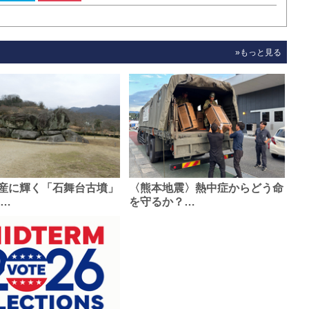
»もっと見る
産に輝く「石舞台古墳」
〈熊本地震〉熱中症からどう命
0…
を守るか？…