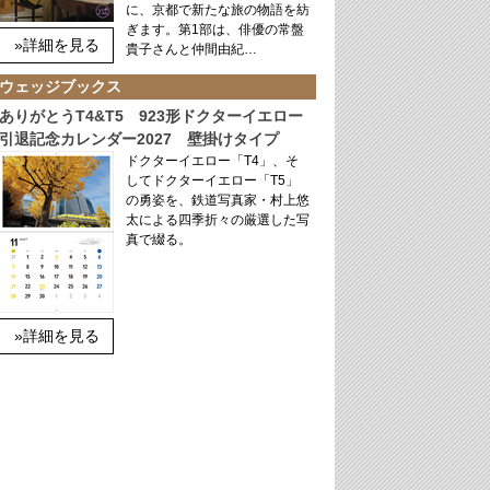
に、京都で新たな旅の物語を紡
ぎます。第1部は、俳優の常盤
»詳細を見る
貴子さんと仲間由紀…
ウェッジブックス
ありがとうT4&T5 923形ドクターイエロー
引退記念カレンダー2027 壁掛けタイプ
ドクターイエロー「T4」、そ
してドクターイエロー「T5」
の勇姿を、鉄道写真家・村上悠
太による四季折々の厳選した写
真で綴る。
»詳細を見る