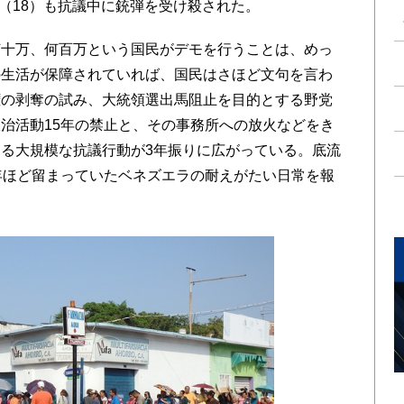
ales（18）も抗議中に銃弾を受け殺された。
十万、何百万という国民がデモを行うことは、めっ
の生活が保障されていれば、国民はさほど文句を言わ
権の剥奪の試み、大統領選出馬阻止を目的とする野党
治活動15年の禁止と、その事務所への放火などをき
る大規模な抗議行動が3年振りに広がっている。底流
年ほど留まっていたベネズエラの耐えがたい日常を報