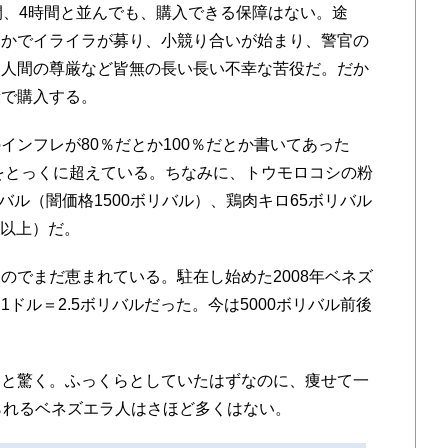
、4時間と並んでも、購入できる保障はない。途
こかでイライラが募り、小競り合いが始まり、警官の
。人間の尊厳など皆無の長い長い不幸な苦役だ。だか
段で購入する。
ンフレが80％だとか100％だとか書いてあった
％をとっくに超えている。ちなみに、トウモロコシの粉
リバル（闇価格1500ボリバル）、鶏肉キロ65ボリバル
ル以上）だ。
でまだ恵まれている。駐在し始めた2008年ベネズ
ドル＝2.5ボリバルだった。今は5000ボリバル前後
と驚く。ふっくらとしていたはずなのに、痩せて一
られるベネズエラ人はさほど多くはない。