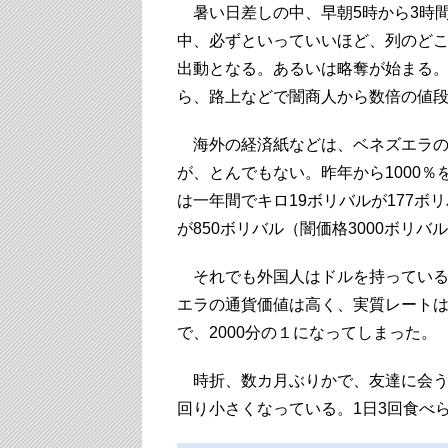
暑い日差しの中、早朝5時から3時間
中、必ずといっていいほど、列のど
出動となる。あるいは略奪が始まる
ら、路上などで闇商人から数倍の値
海外の経済紙などは、ベネズエラのイ
が、とんでもない。昨年から1000
は一年間でキロ19ボリバルが177ボ
が850ボリバル（闇価格3000ボリバ
それでも外国人はドルを持っているの
エラの通貨価値は高く、実質レートは1
で、2000分の１になってしまった。
時折、数カ月ぶりかで、友達に会う
回り小さくなっている。1日3回食べ