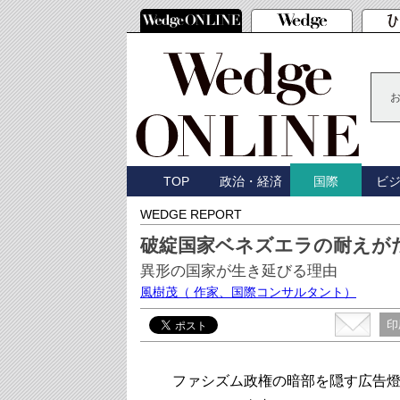
TOP
政治・経済
ビ
国際
WEDGE REPORT
破綻国家ベネズエラの耐えが
異形の国家が生き延びる理由
風樹茂
（ 作家、国際コンサルタント）
印
ファシズム政権の暗部を隠す広告燈