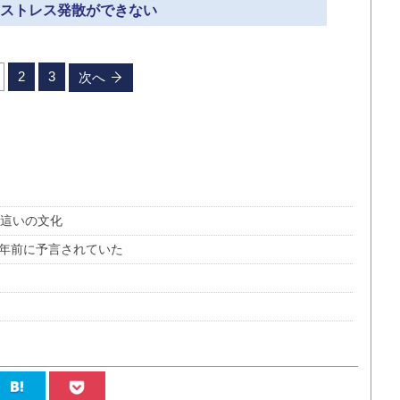
» ストレス発散ができない
2
3
次へ
夜這いの文化
0年前に予言されていた