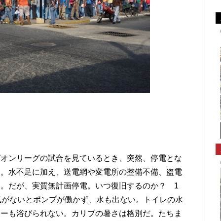
る
オンリーグの試合を見ているとき、突然、停電とな
い。水不足に加え、送電網や変電所の整備不備、盗電
。だが、実質無計画停電。いつ復旧するのか？ 1
気がないとポンプが働かず、水も出ない。トイレの水
ワーも浴びられない。カリブの暑さは格別だ。たちま