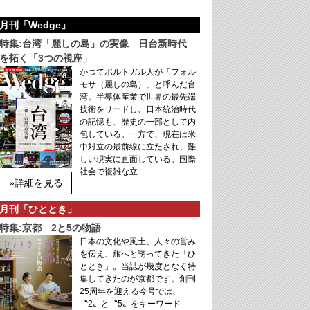
月刊「Wedge」
特集:台湾「麗しの島」の実像 日台新時代
を拓く「3つの視座」
かつてポルトガル人が「フォル
モサ（麗しの島）」と呼んだ台
湾。半導体産業で世界の最先端
技術をリードし、日本統治時代
の記憶も、歴史の一部として内
包している。一方で、現在は米
中対立の最前線に立たされ、難
しい現実に直面している。国際
社会で複雑な立…
»詳細を見る
月刊「ひととき」
特集:京都 2と5の物語
日本の文化や風土、人々の営み
を伝え、旅へと誘ってきた「ひ
ととき」。当誌が幾度となく特
集してきたのが京都です。創刊
25周年を迎える今号では、
〝2〟と〝5〟をキーワード