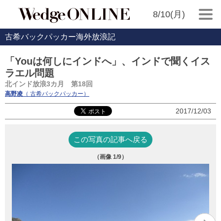
8/10(月)
古希バックパッカー海外放浪記
「Youは何しにインドへ」、インドで聞くイス
ラエル問題
北インド放浪3カ月 第18回
高野凌
（ 古希バックパッカー）
2017/12/03
この写真の記事へ戻る
（画像
1
/9）
マ
ア