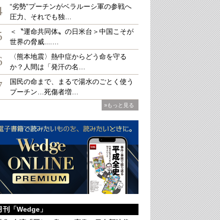
“劣勢”プーチンがベラルーシ軍の参戦へ
4
圧力、それでも独…
＜〝運命共同体〟の日米台＞中国こそが
5
世界の脅威....…
〈熊本地震〉熱中症からどう命を守る
6
フォトサービスワン）
か？人間は「発汗の名…
国民の命まで、まるで湯水のごとく使う
7
プーチン…死傷者増…
»もっと見る
月刊「Wedge」