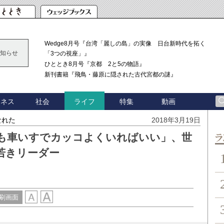
Wedge8月号『台湾「麗しの島」の実像 日台新時代を拓く
知らせ
「3つの視座」』
ひととき8月号『京都 2と5の物語』
新刊書籍『飛鳥・藤原に隠された古代宮都の謎』
ジネス
社会
特集
動画
ライフ
なれた
2018年3月19日
も車いすでカッコよくいればいい」、世
ン
若きリーダー
刷画面