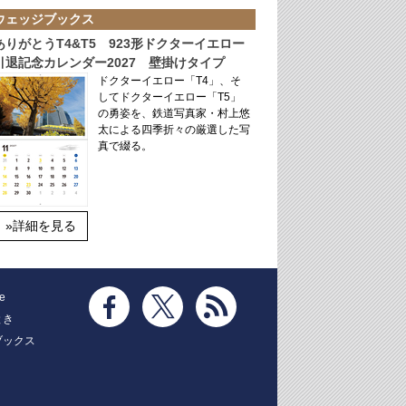
ウェッジブックス
ありがとうT4&T5 923形ドクターイエロー
引退記念カレンダー2027 壁掛けタイプ
ドクターイエロー「T4」、そ
してドクターイエロー「T5」
の勇姿を、鉄道写真家・村上悠
太による四季折々の厳選した写
真で綴る。
»詳細を見る
e
とき
ブックス