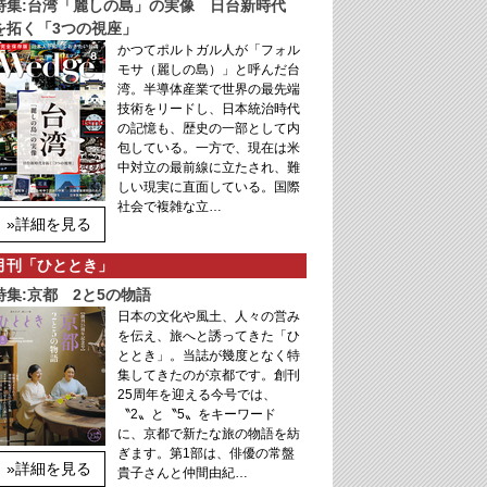
特集:台湾「麗しの島」の実像 日台新時代
を拓く「3つの視座」
かつてポルトガル人が「フォル
モサ（麗しの島）」と呼んだ台
湾。半導体産業で世界の最先端
技術をリードし、日本統治時代
の記憶も、歴史の一部として内
包している。一方で、現在は米
中対立の最前線に立たされ、難
しい現実に直面している。国際
社会で複雑な立…
»詳細を見る
月刊「ひととき」
特集:京都 2と5の物語
日本の文化や風土、人々の営み
を伝え、旅へと誘ってきた「ひ
ととき」。当誌が幾度となく特
集してきたのが京都です。創刊
25周年を迎える今号では、
〝2〟と〝5〟をキーワード
に、京都で新たな旅の物語を紡
ぎます。第1部は、俳優の常盤
»詳細を見る
貴子さんと仲間由紀…