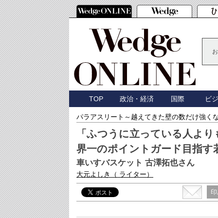
お
TOP
政治・経済
国際
ビ
パラアスリート～越えてきた壁の数だけ強く
「ふつうに立っている人より
界一のポイントガード目指す
車いすバスケット 古澤拓也さん
大元よしき
（ ライター）
印