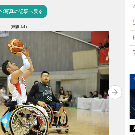
の写真の記事へ戻る
（画像
1
/4）
（提供：