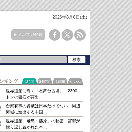
2026年8月8日(土)
メルマガ登録
ラ
1時間
24時間
1週間
いいね
キング
世界遺産に輝く「石舞台古墳」 2300
1
トンの巨石が露出…
台湾有事の脅威は日本だけでない…周辺
2
海域に進出する中国…
世界遺産「飛鳥・藤原」の秘密 宮都が
3
繰り返し置かれた本…