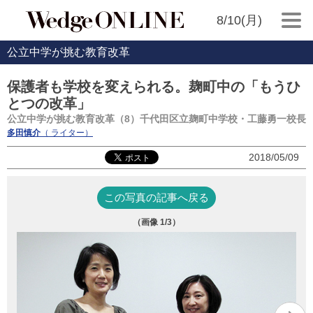
8/10(月)
公立中学が挑む教育改革
保護者も学校を変えられる。麹町中の「もうひ
とつの改革」
公立中学が挑む教育改革（8）千代田区立麹町中学校・工藤勇一校長
多田慎介
（ ライター）
2018/05/09
この写真の記事へ戻る
（画像
1
/3）
工
木