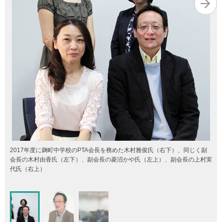
2017年度に麹町中学校のPTA会長を務めた木村雅俊氏（右下）、同じく副
会長の木村由香氏（左下）、副会長の菱沼かや氏（左上）、副会長の上村実
代氏（右上）