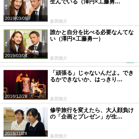
生んでいる（澤円×工藤勇…
2019/03/05
多田慎介
誰かと自分を比べる必要なんてな
い（澤円×工藤勇一）
2019/03/04
多田慎介
PR
「頑張る」じゃないんだよ。でき
るかできないか、はっきり…
2018/12/28
多田慎介
修学旅行を変えたら、大人顔負け
の「企画とプレゼン」が生…
2018/11/29
多田慎介