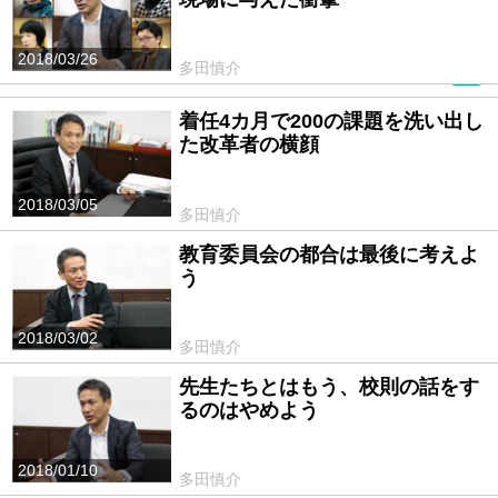
2018/03/26
多田慎介
PR
着任4カ月で200の課題を洗い出し
た改革者の横顔
2018/03/05
多田慎介
教育委員会の都合は最後に考えよ
う
2018/03/02
多田慎介
先生たちとはもう、校則の話をす
るのはやめよう
2018/01/10
多田慎介