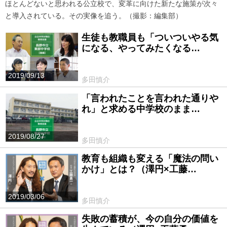
ほとんどないと思われる公立校で、変革に向けた新たな施策が次々
と導入されている。その実像を追う。（撮影：編集部）
生徒も教職員も「ついついやる気
になる、やってみたくなる…
2019/09/13
多田慎介
「言われたことを言われた通りや
れ」と求める中学校のまま…
2019/08/27
多田慎介
教育も組織も変える「魔法の問い
かけ」とは？（澤円×工藤…
2019/03/06
多田慎介
失敗の蓄積が、今の自分の価値を