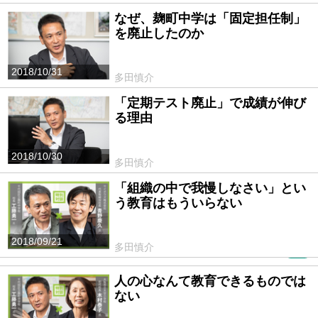
なぜ、麹町中学は「固定担任制」
を廃止したのか
2018/10/31
多田慎介
「定期テスト廃止」で成績が伸び
る理由
2018/10/30
多田慎介
「組織の中で我慢しなさい」とい
う教育はもういらない
2018/09/21
多田慎介
PR
人の心なんて教育できるものでは
ない