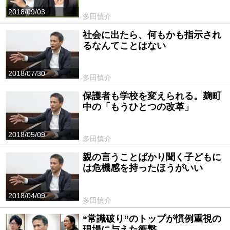
2018/09/03
多田慎介
社会に出たら、何もかも指示され
るなんてことはない
2018/07/30
多田慎介
保護者も学校を変えられる。麹町
中の「もうひとつの改革」
2018/05/09
多田慎介
親の言うことばかり聞く子どもに
は危機感を持ったほうがいい
2018/04/09
多田慎介
“常識破り”のトップが慣例重視の
現場に与えた衝撃