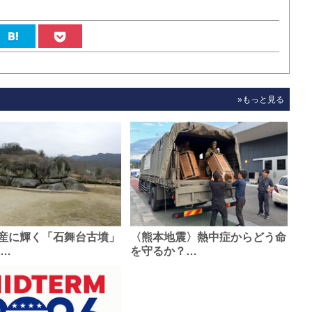
»もっと見る
産に輝く「石舞台古墳」
〈熊本地震〉熱中症からどう命
0…
を守るか？…