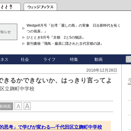
Wedge8月号『台湾「麗しの島」の実像 日台新時代を拓く「3
つの視座」』
お知らせ
ひととき8月号『京都 2と5の物語』
新刊書籍『飛鳥・藤原に隠された古代宮都の謎』
ジネス
社会
ライフ
特集
動画
2018年12月28日
できるかできないか、はっきり言ってよ
田区立麹町中学校
刷画面
的思考」で学びが変わる—千代田区立麹町中学校