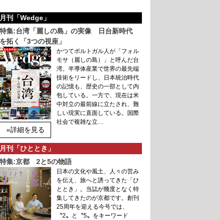
月刊「Wedge」
特集:台湾「麗しの島」の実像 日台新時代
を拓く「3つの視座」
かつてポルトガル人が「フォル
モサ（麗しの島）」と呼んだ台
湾。半導体産業で世界の最先端
技術をリードし、日本統治時代
の記憶も、歴史の一部として内
包している。一方で、現在は米
中対立の最前線に立たされ、難
しい現実に直面している。国際
社会で複雑な立…
»詳細を見る
月刊「ひととき」
特集:京都 2と5の物語
日本の文化や風土、人々の営み
を伝え、旅へと誘ってきた「ひ
ととき」。当誌が幾度となく特
集してきたのが京都です。創刊
25周年を迎える今号では、
〝2〟と〝5〟をキーワード