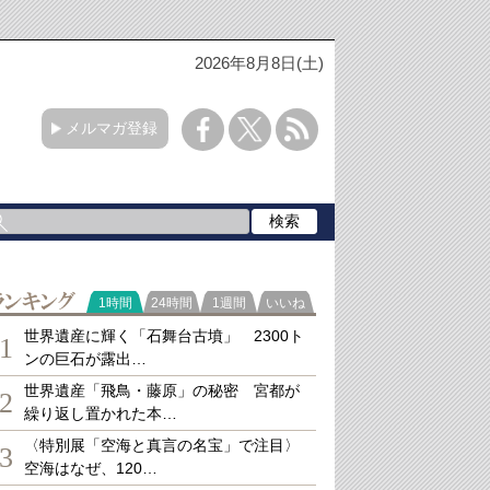
2026年8月8日(土)
メルマガ登録
ランキング
1時間
24時間
1週間
いいね
世界遺産に輝く「石舞台古墳」 2300ト
1
ンの巨石が露出…
世界遺産「飛鳥・藤原」の秘密 宮都が
2
繰り返し置かれた本…
〈特別展「空海と真言の名宝」で注目〉
3
空海はなぜ、120…