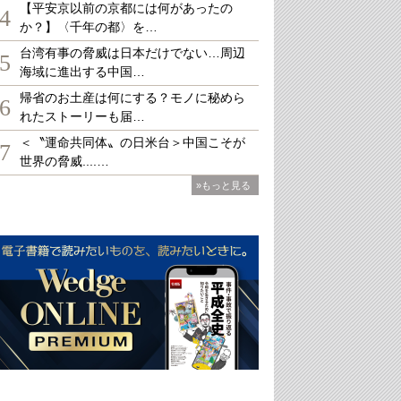
【平安京以前の京都には何があったの
4
か？】〈千年の都〉を…
台湾有事の脅威は日本だけでない…周辺
5
海域に進出する中国…
帰省のお土産は何にする？モノに秘めら
6
れたストーリーも届…
＜〝運命共同体〟の日米台＞中国こそが
7
世界の脅威....…
»もっと見る