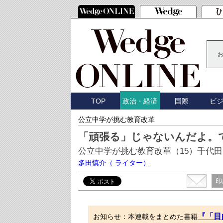
TOP
国際
ビ
政治・経済
公立中学が挑む教育改革
「頑張る」じゃないんだよ。
公立中学が挑む教育改革（15）千代
多田慎介
（ ライター）
印
『「目
お知らせ：本連載をまとめた書籍