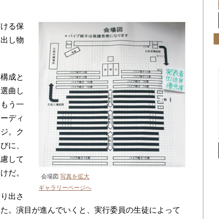
だける保
る出し物
構成と
に選曲し
てもう一
オーディ
ージ。ク
たびに、
配慮して
わけだ。
会場図
写真を拡大
ギャラリーページへ
り出さ
れた。演目が進んでいくと、実行委員の生徒によって