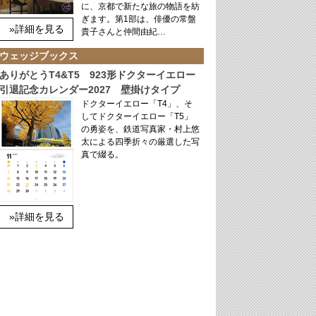
に、京都で新たな旅の物語を紡
ぎます。第1部は、俳優の常盤
»詳細を見る
貴子さんと仲間由紀…
ウェッジブックス
ありがとうT4&T5 923形ドクターイエロー
引退記念カレンダー2027 壁掛けタイプ
ドクターイエロー「T4」、そ
してドクターイエロー「T5」
の勇姿を、鉄道写真家・村上悠
太による四季折々の厳選した写
真で綴る。
»詳細を見る