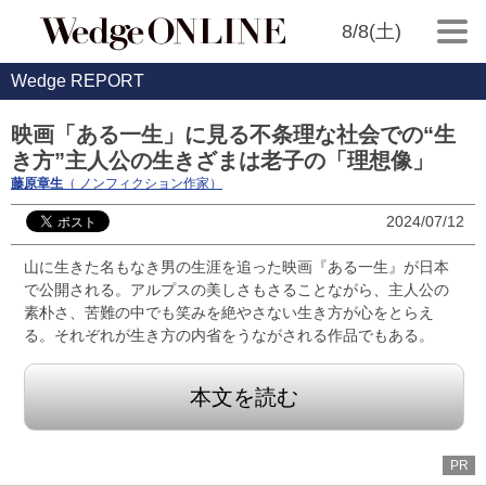
8/8(土)
Wedge REPORT
映画「ある一生」に見る不条理な社会での“生
き方”主人公の生きざまは老子の「理想像」
藤原章生
（ ノンフィクション作家）
2024/07/12
山に生きた名もなき男の生涯を追った映画『ある一生』が日本
で公開される。アルプスの美しさもさることながら、主人公の
素朴さ、苦難の中でも笑みを絶やさない生き方が心をとらえ
る。それぞれが生き方の内省をうながされる作品でもある。
本文を読む
PR