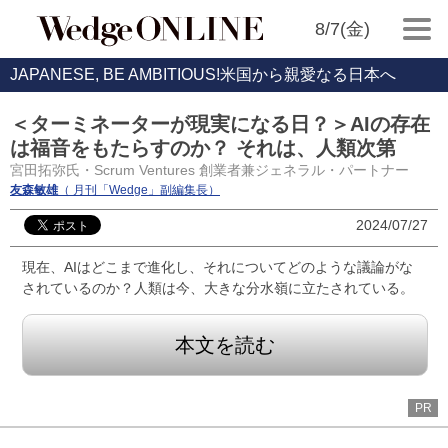
8/7(金)
JAPANESE, BE AMBITIOUS!米国から親愛なる日本へ
＜ターミネーターが現実になる日？＞AIの存在
は福音をもたらすのか？ それは、人類次第
宮田拓弥氏・Scrum Ventures 創業者兼ジェネラル・パートナー
友森敏雄
（ 月刊「Wedge」副編集長）
2024/07/27
現在、AIはどこまで進化し、それについてどのような議論がな
されているのか？人類は今、大きな分水嶺に立たされている。
本文を読む
PR