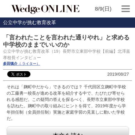
8/9(日)
公立中学が挑む教育改革
「言われたことを言われた通りやれ」と求める
中学校のままでいいのか
公立中学が挑む教育改革（19）長野市立東部中学校【前編】北澤嘉
孝校長インタビュー
多田慎介
（ ライター）
2019/08/27
それは「麹町中だから」できるのでは？ 千代田区立麹町中学校
の工藤勇一校長が進める改革を紹介する中で、たびたび寄せら
れる感想だ。この疑問の答えを探るべく、長野市立東部中学校
を訪ねた。麹町中の取り組みにヒントを得て、2019年度から学
年担任制（全員担任制）実施と家庭学習の見直しに動いた学校
だ。