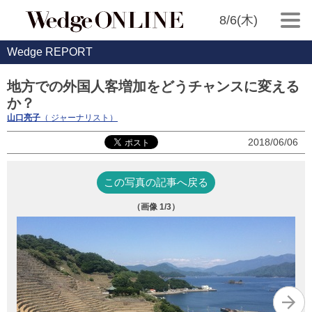
8/6(木)
Wedge REPORT
地方での外国人客増加をどうチャンスに変える
か？
山口亮子
（ ジャーナリスト）
2018/06/06
この写真の記事へ戻る
（画像
1
/3）
J
域
に