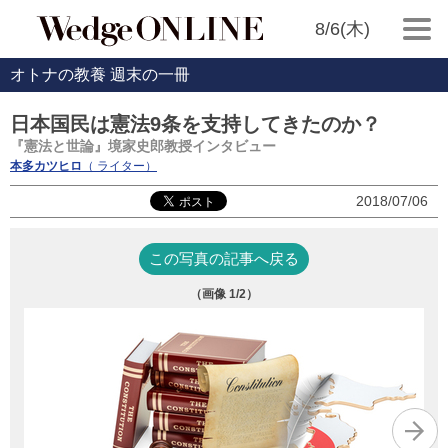
8/6(木)
オトナの教養 週末の一冊
日本国民は憲法9条を支持してきたのか？
『憲法と世論』境家史郎教授インタビュー
本多カツヒロ
（ ライター）
2018/07/06
この写真の記事へ戻る
（画像
1
/2）
『
筑