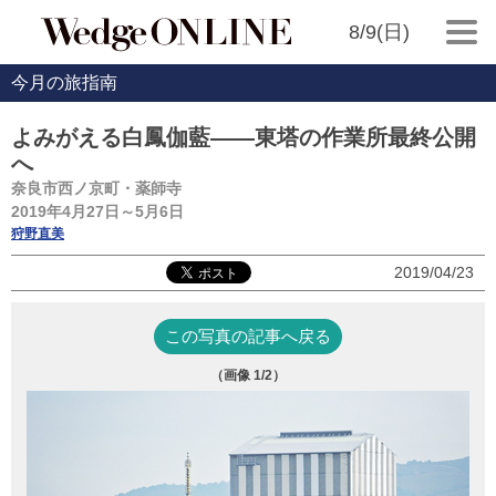
8/9(日)
今月の旅指南
よみがえる白鳳伽藍――東塔の作業所最終公開
へ
奈良市西ノ京町・薬師寺
2019年4月27日～5月6日
狩野直美
2019/04/23
この写真の記事へ戻る
（画像
1
/2）