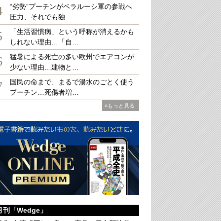
“劣勢”プーチンがベラルーシ軍の参戦へ
4
圧力、それでも独…
「生活習慣病」という呼称が消えるかも
大
5
しれない理由…「自…
猛暑による死亡の多い欧州でエアコンが
6
少ない理由…建物と…
国民の命まで、まるで湯水のごとく使う
7
プーチン…死傷者増…
»もっと見る
月刊「Wedge」