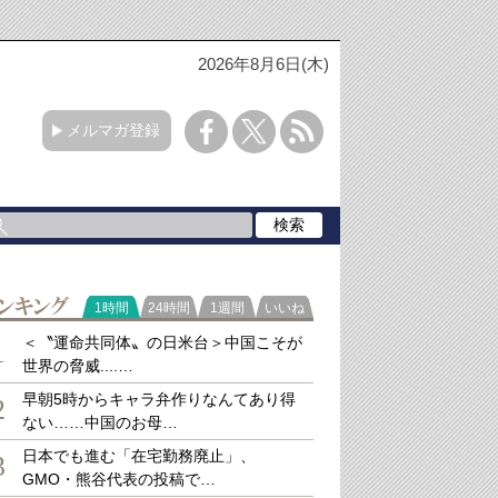
2026年8月6日(木)
メルマガ登録
ラ
1時間
24時間
1週間
いいね
キング
＜〝運命共同体〟の日米台＞中国こそが
1
世界の脅威....…
早朝5時からキャラ弁作りなんてあり得
2
ない……中国のお母…
日本でも進む「在宅勤務廃止」、
3
GMO・熊谷代表の投稿で…