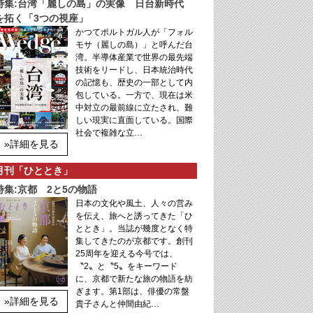
特集:台湾「麗しの島」の実像 日台新時代
を拓く「3つの視座」
かつてポルトガル人が「フォル
モサ（麗しの島）」と呼んだ台
湾。半導体産業で世界の最先端
技術をリードし、日本統治時代
の記憶も、歴史の一部として内
包している。一方で、現在は米
中対立の最前線に立たされ、難
しい現実に直面している。国際
社会で複雑な立…
»詳細を見る
月刊「ひととき」
特集:京都 2と5の物語
日本の文化や風土、人々の営み
を伝え、旅へと誘ってきた「ひ
ととき」。当誌が幾度となく特
集してきたのが京都です。創刊
25周年を迎える今号では、
〝2〟と〝5〟をキーワード
に、京都で新たな旅の物語を紡
ぎます。第1部は、俳優の常盤
»詳細を見る
貴子さんと仲間由紀…