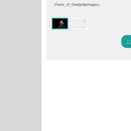
（Favor_of_God/gettyimages）
こ