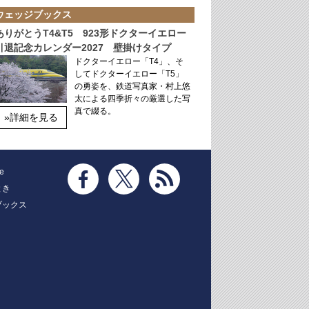
ウェッジブックス
ありがとうT4&T5 923形ドクターイエロー
引退記念カレンダー2027 壁掛けタイプ
ドクターイエロー「T4」、そ
してドクターイエロー「T5」
の勇姿を、鉄道写真家・村上悠
太による四季折々の厳選した写
真で綴る。
»詳細を見る
e
とき
ブックス