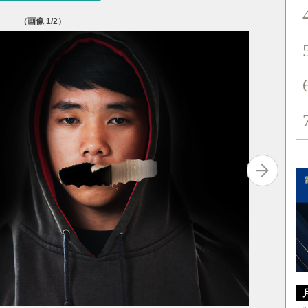
（画像
1
/2）
写真を拡