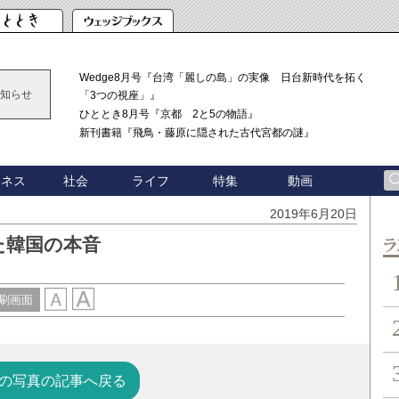
Wedge8月号『台湾「麗しの島」の実像 日台新時代を拓く
知らせ
「3つの視座」』
ひととき8月号『京都 2と5の物語』
新刊書籍『飛鳥・藤原に隠された古代宮都の謎』
ジネス
社会
ライフ
特集
動画
2019年6月20日
た韓国の本音
ン
刷画面
の写真の記事へ戻る