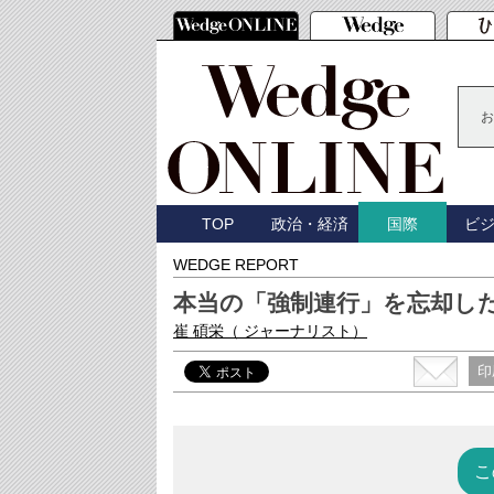
お
TOP
政治・経済
ビ
国際
WEDGE REPORT
本当の「強制連行」を忘却し
崔 碩栄
（ ジャーナリスト）
印
こ