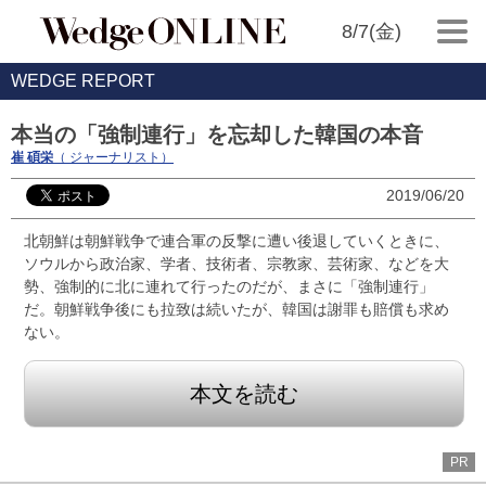
8/7(金)
WEDGE REPORT
本当の「強制連行」を忘却した韓国の本音
崔 碩栄
（ ジャーナリスト）
2019/06/20
北朝鮮は朝鮮戦争で連合軍の反撃に遭い後退していくときに、
ソウルから政治家、学者、技術者、宗教家、芸術家、などを大
勢、強制的に北に連れて行ったのだが、まさに「強制連行」
だ。朝鮮戦争後にも拉致は続いたが、韓国は謝罪も賠償も求め
ない。
本文を読む
PR