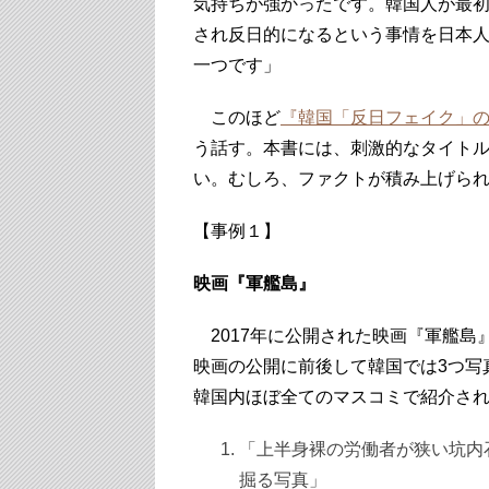
気持ちが強かったです。韓国人が最
され反日的になるという事情を日本
一つです」
このほど
『韓国「反日フェイク」
う話す。本書には、刺激的なタイト
い。むしろ、ファクトが積み上げら
【事例１】
映画『軍艦島』
2017年に公開された映画『軍艦島
映画の公開に前後して韓国では3つ写
韓国内ほぼ全てのマスコミで紹介さ
「上半身裸の労働者が狭い坑内
掘る写真」