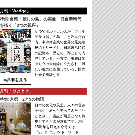
月刊「Wedge」
特集:台湾「麗しの島」の実像 日台新時代
を拓く「3つの視座」
かつてポルトガル人が「フォル
モサ（麗しの島）」と呼んだ台
湾。半導体産業で世界の最先端
技術をリードし、日本統治時代
の記憶も、歴史の一部として内
包している。一方で、現在は米
中対立の最前線に立たされ、難
しい現実に直面している。国際
社会で複雑な立…
»詳細を見る
月刊「ひととき」
特集:京都 2と5の物語
日本の文化や風土、人々の営み
を伝え、旅へと誘ってきた「ひ
ととき」。当誌が幾度となく特
集してきたのが京都です。創刊
25周年を迎える今号では、
〝2〟と〝5〟をキーワード