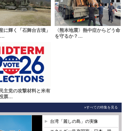
産に輝く「石舞台古墳」
〈熊本地震〉熱中症からどう命
0…
を守るか？…
民主党の攻撃材料と米有
投票…
»すべての特集を見る
台湾「麗しの島」の実像