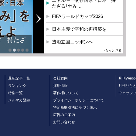
エネルギー依存国家・日本 持
たざる｢弱み…
FIFAワールドカップ2026
日本主導で平和の再構築を
本 持たざ
造船立国ニッポンへ
»もっと見る
最新記事一覧
会社案内
月刊Wedg
ランキング
採用情報
月刊ひと
特集一覧
著作権について
ウェッジ
メルマガ登録
プライバシーポリシーについて
特定商取引法に基づく表示
広告のご案内
お問い合わせ