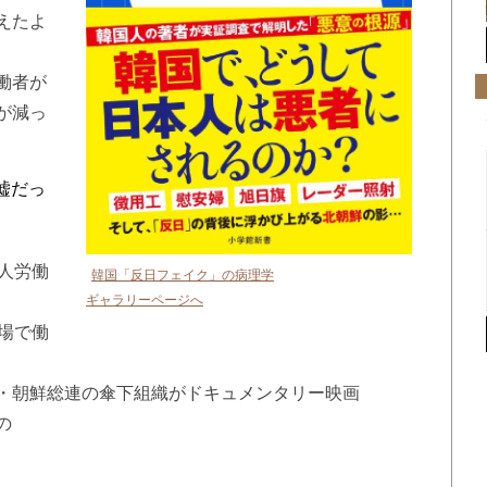
えたよ
働者が
が減っ
嘘だっ
人労働
韓国「反日フェイク」の病理学
ギャラリーページへ
場で働
・朝鮮総連の傘下組織がドキュメンタリー映画
の