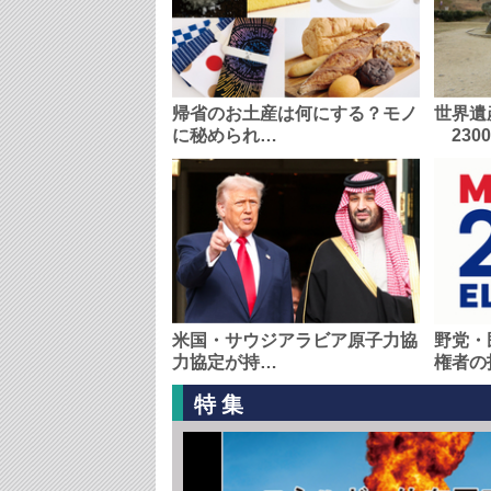
帰省のお土産は何にする？モノ
世界遺
に秘められ…
230
米国・サウジアラビア原子力協
野党・
力協定が持…
権者の
特集