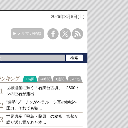
2026年8月8日(土)
メルマガ登録
ランキング
1時間
24時間
1週間
いいね
世界遺産に輝く「石舞台古墳」 2300ト
1
ンの巨石が露出…
“劣勢”プーチンがベラルーシ軍の参戦へ
2
圧力、それでも独…
世界遺産「飛鳥・藤原」の秘密 宮都が
3
繰り返し置かれた本…