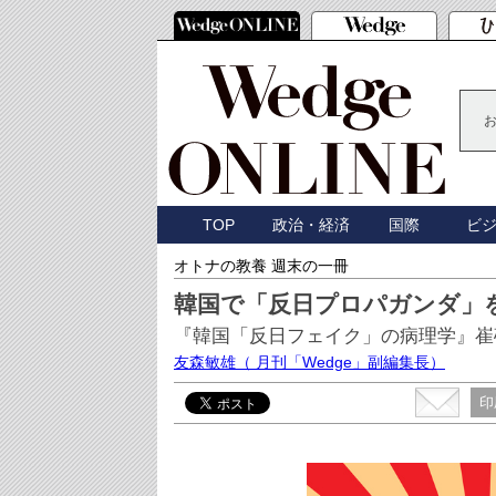
TOP
政治・経済
国際
ビ
オトナの教養 週末の一冊
韓国で「反日プロパガンダ」
『韓国「反日フェイク」の病理学』崔
友森敏雄
（ 月刊「Wedge」副編集長）
印