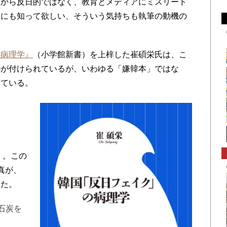
初から反日的ではなく、教育とメディアにミスリード
人にも知って欲しい、そういう気持ちも執筆の動機の
の病理学』
（小学館新書）を上梓した崔碩栄氏は、こ
ルが付けられているが、いわゆる「嫌韓本」ではな
れている。
』。この
真が、
れた。
石炭を