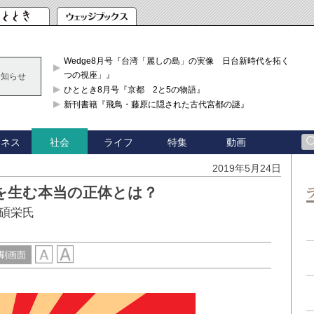
Wedge8月号『台湾「麗しの島」の実像 日台新時代を拓く「3
つの視座」』
お知らせ
ひととき8月号『京都 2と5の物語』
新刊書籍『飛鳥・藤原に隠された古代宮都の謎』
ジネス
ライフ
特集
動画
社会
2019年5月24日
を生む本当の正体とは？
碩栄氏
刷画面