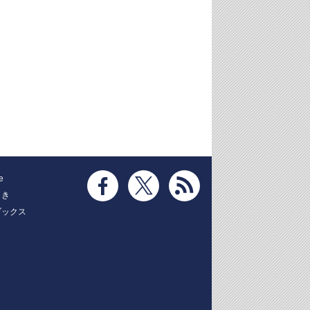
e
とき
ブックス