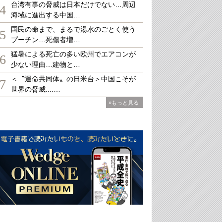
台湾有事の脅威は日本だけでない…周辺
4
海域に進出する中国…
国民の命まで、まるで湯水のごとく使う
5
プーチン…死傷者増…
猛暑による死亡の多い欧州でエアコンが
6
少ない理由…建物と…
＜〝運命共同体〟の日米台＞中国こそが
7
世界の脅威....…
»もっと見る