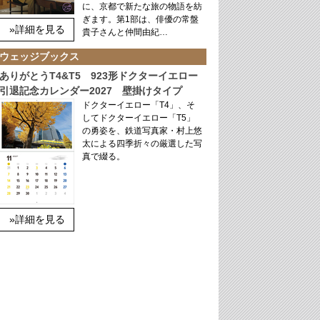
に、京都で新たな旅の物語を紡
ぎます。第1部は、俳優の常盤
»詳細を見る
貴子さんと仲間由紀…
ウェッジブックス
ありがとうT4&T5 923形ドクターイエロー
引退記念カレンダー2027 壁掛けタイプ
ドクターイエロー「T4」、そ
してドクターイエロー「T5」
の勇姿を、鉄道写真家・村上悠
太による四季折々の厳選した写
真で綴る。
»詳細を見る