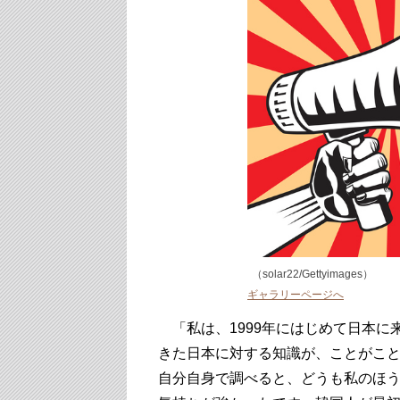
（solar22/Gettyimages）
ギャラリーページへ
「私は、1999年にはじめて日本に
きた日本に対する知識が、ことがこ
自分自身で調べると、どうも私のほ