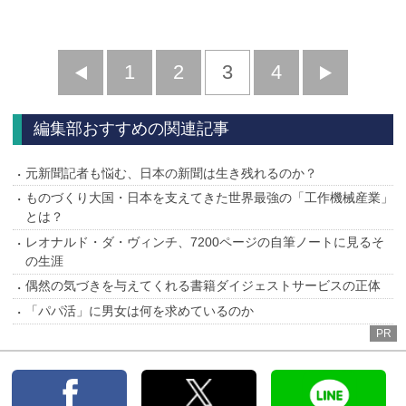
前
1
2
3
4
次
へ
へ
編集部おすすめの関連記事
元新聞記者も悩む、日本の新聞は生き残れるのか？
ものづくり大国・日本を支えてきた世界最強の「工作機械産業」
とは？
レオナルド・ダ・ヴィンチ、7200ページの自筆ノートに見るそ
の生涯
偶然の気づきを与えてくれる書籍ダイジェストサービスの正体
「パパ活」に男女は何を求めているのか
PR