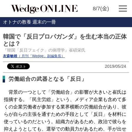
8/7(金)
オトナの教養 週末の一冊
韓国で「反日プロパガンダ」を生む本当の正体
とは？
『韓国「反日フェイク」の病理学』崔碩栄氏
友森敏雄
（ 月刊「Wedge」副編集長）
2019/05/24
労働組合の武器となる「反日」
背景の一つとして「労働組合」の影響が大きいと崔氏は
指摘する。「民主労総」という、メディア企業も含めて多
くの企業労働者が参加する業界横断の労働組合があり、彼
らが自らの主張を通すための手段として「反日」を材料に
使っているのだという。組織力があるため、政治で彼らを
抑えようとしても、選挙での動員力があるため、手が出せ