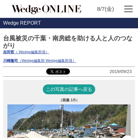
8/7(金)
Wedge REPORT
台風被災の千葉・南房総を助ける人と人のつな
がり
吉田哲
（ Wedge編集部員）
川崎隆司
（Wedge編集部 Wedge編集部員）
2019/09/23
この写真の記事へ戻る
（画像
1
/5）
今