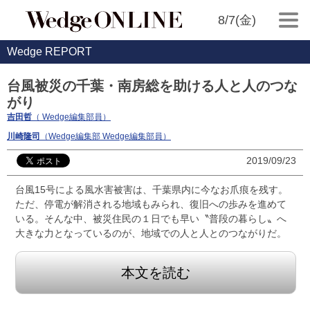
8/7(金)
Wedge REPORT
台風被災の千葉・南房総を助ける人と人のつな
がり
吉田哲
（ Wedge編集部員）
川崎隆司
（Wedge編集部 Wedge編集部員）
2019/09/23
台風15号による風水害被害は、千葉県内に今なお爪痕を残す。
ただ、停電が解消される地域もみられ、復旧への歩みを進めて
いる。そんな中、被災住民の１日でも早い〝普段の暮らし〟へ
大きな力となっているのが、地域での人と人とのつながりだ。
本文を読む