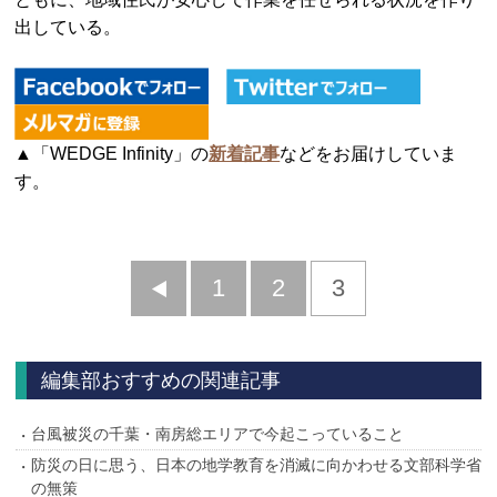
出している。
▲「WEDGE Infinity」の
新着記事
などをお届けしていま
す。
前
1
2
3
へ
編集部おすすめの関連記事
台風被災の千葉・南房総エリアで今起こっていること
防災の日に思う、日本の地学教育を消滅に向かわせる文部科学省
の無策