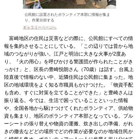
公民館に設置されたボランティア本部に情報が集ま
り、作業分担する
ギャラリーページへ
富崎地区の住民は災害などの際に、公民館にすべての情
報を集約させることにしている。「この辺りでは昔から地
域のつながりが強い。江戸と明治に大きな火事が2度あ
り、『火の用心』を呼びかける警護団が作られたことがき
っかけ」と、区長の豊崎悦朗さん（70歳）は話す。台風上
陸直後で情報のない中、近隣住民は公民館に集まった。地
区の地域環境をよく知る市職員もかけつけた。「物資手配
も含め、すぐに対策を立てることができた」と豊崎さんは
振り返る。今では、生活で困っていることといった情報
や、全国各地から駆けつけてくれたボランティア、供給物
資も集まり、地区のボランティア本部となっている。ブル
ーシートの張り替えや物資の運搬、炊き出しの準備、がれ
きの撤去などどの場所でどの作業が必要なのか地域住民か