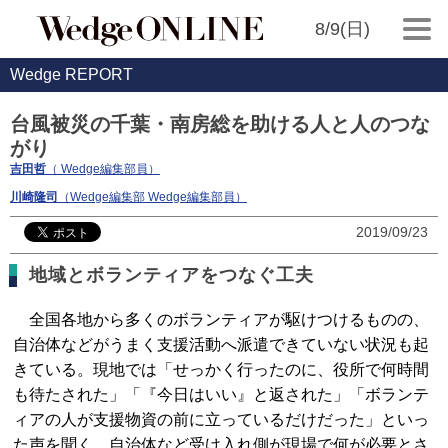
8/9(日)
Wedge REPORT
台風被災の千葉・南房総を助ける人と人のつな
がり
吉田哲
（ Wedge編集部員）
川崎隆司
（Wedge編集部 Wedge編集部員）
2019/09/23
地域とボランティアをつなぐ工夫
全国各地から多くのボランティアが駆けつけるものの、
自治体などがうまく支援活動へ派遣できていない状況も起
きている。現地では「せっかく行ったのに、役所で何時間
も待たされた」「『今日はいい』と返された」「ボランテ
ィアの人が支援物資の前に立っているだけだった」といっ
た声を聞く。自治体など受け入れ側が現場で何が必要とさ