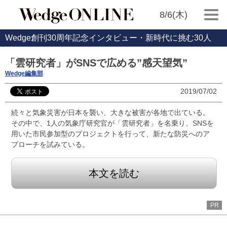
8/6(木)
Wedge創刊30周年記念インタビュー・新時代に挑む30人
「雲研究者」がSNSで広める”感天望気”
Wedge編集部
2019/07/02
続々と気象災害が日本を襲い、大きな被害が各地で出ている。
その中で、1人の気象庁研究官が「雲研究者」を名乗り、SNSを
用いた市民参加型のプロジェクトを行って、新たな防災へのア
プローチを試みている。
本文を読む
PR