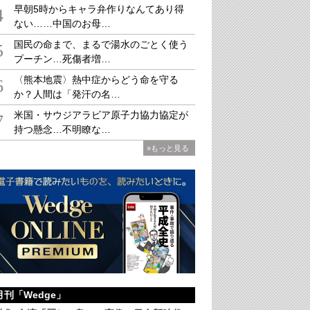
早朝5時からキャラ弁作りなんてあり得
4
ない……中国のお母…
国民の命まで、まるで湯水のごとく使う
た中国海軍創設70周年国際観艦式（Xinhua/AFLO）
5
プーチン…死傷者増…
〈熊本地震〉熱中症からどう命を守る
6
か？人間は「発汗の名…
米国・サウジアラビア原子力協力協定が
7
持つ懸念…不明瞭な…
»もっと見る
月刊「Wedge」