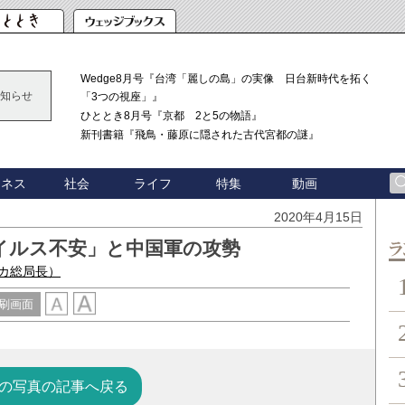
Wedge8月号『台湾「麗しの島」の実像 日台新時代を拓く
知らせ
「3つの視座」』
ひととき8月号『京都 2と5の物語』
新刊書籍『飛鳥・藤原に隠された古代宮都の謎』
ジネス
社会
ライフ
特集
動画
2020年4月15日
イルス不安」と中国軍の攻勢
ン
カ総局長）
刷画面
の写真の記事へ戻る