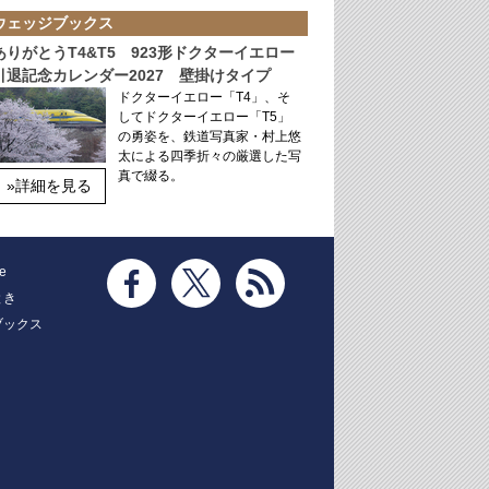
ウェッジブックス
ありがとうT4&T5 923形ドクターイエロー
引退記念カレンダー2027 壁掛けタイプ
ドクターイエロー「T4」、そ
してドクターイエロー「T5」
の勇姿を、鉄道写真家・村上悠
太による四季折々の厳選した写
真で綴る。
»詳細を見る
e
とき
ブックス