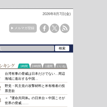
2026年8月7日(金)
メルマガ登録
ラ
1時間
24時間
1週間
いいね
キング
台湾有事の脅威は日本だけでない…周辺
1
海域に進出する中国…
野党・民主党の攻撃材料と米有権者の投
2
票意欲
＜〝運命共同体〟の日米台＞中国こそが
3
世界の脅威....…