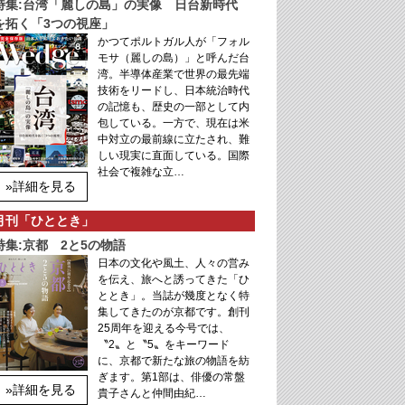
特集:台湾「麗しの島」の実像 日台新時代
を拓く「3つの視座」
かつてポルトガル人が「フォル
モサ（麗しの島）」と呼んだ台
湾。半導体産業で世界の最先端
技術をリードし、日本統治時代
の記憶も、歴史の一部として内
包している。一方で、現在は米
中対立の最前線に立たされ、難
しい現実に直面している。国際
社会で複雑な立…
»詳細を見る
月刊「ひととき」
特集:京都 2と5の物語
日本の文化や風土、人々の営み
を伝え、旅へと誘ってきた「ひ
ととき」。当誌が幾度となく特
集してきたのが京都です。創刊
25周年を迎える今号では、
〝2〟と〝5〟をキーワード
に、京都で新たな旅の物語を紡
ぎます。第1部は、俳優の常盤
»詳細を見る
貴子さんと仲間由紀…