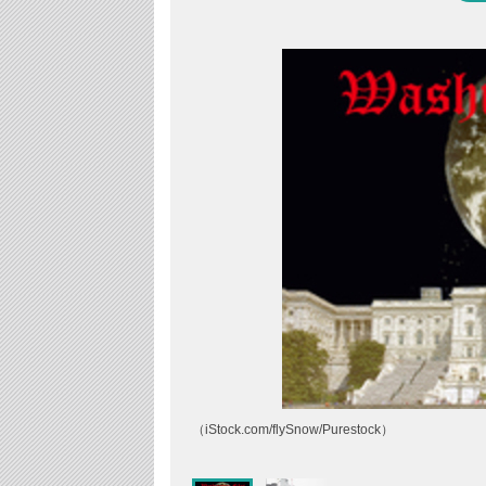
（iStock.com/flySnow/Purestock）