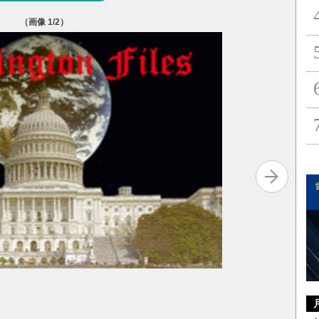
（画像
1
/2）
昨年行われ