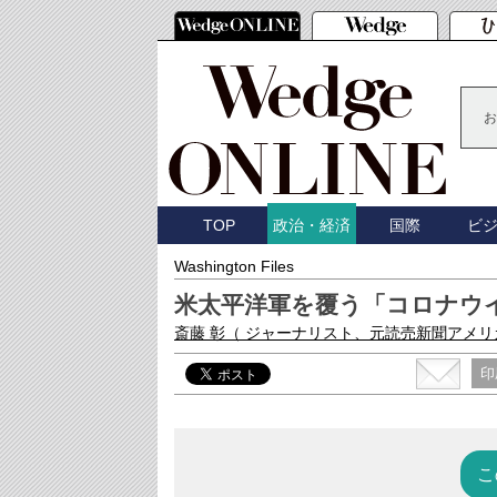
お
TOP
国際
ビ
政治・経済
Washington Files
米太平洋軍を覆う「コロナウ
斎藤 彰
（ ジャーナリスト、元読売新聞アメリ
印
こ