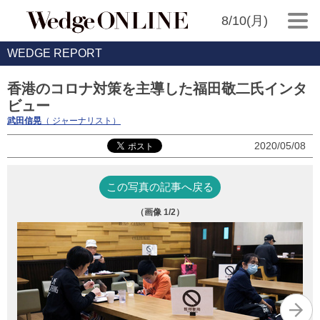
8/10(月)
WEDGE REPORT
香港のコロナ対策を主導した福田敬二氏インタ
ビュー
武田信晃
（ ジャーナリスト）
2020/05/08
この写真の記事へ戻る
（画像
1
/2）
ふ
メ
バ
ン
ほ
月
メ