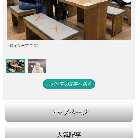
港
疫
（ロイター/アフロ）
この写真の記事へ戻る
トップページ
人気記事