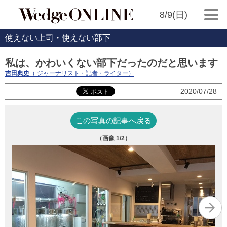
8/9(日)
使えない上司・使えない部下
私は、かわいくない部下だったのだと思います
吉田典史
（ ジャーナリスト・記者・ライター）
2020/07/28
この写真の記事へ戻る
（画像
1
/2）
金