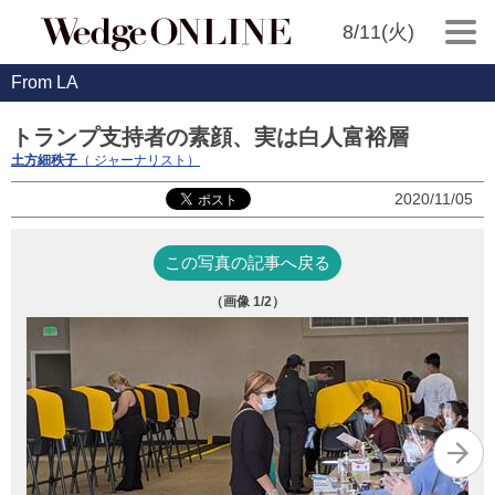
8/11(火)
From LA
トランプ支持者の素顔、実は白人富裕層
土方細秩子
（ ジャーナリスト）
2020/11/05
この写真の記事へ戻る
（画像
1
/2）