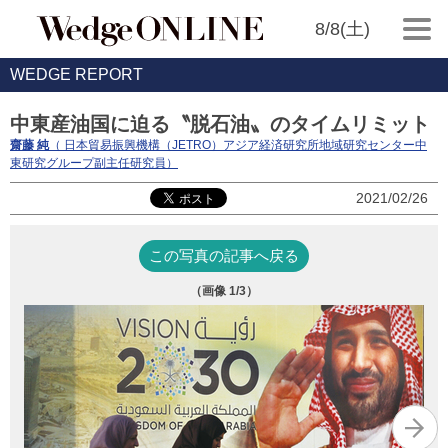
8/8(土)
WEDGE REPORT
中東産油国に迫る〝脱石油〟のタイムリミット
齋藤 純
（ 日本貿易振興機構（JETRO）アジア経済研究所地域研究センター中
東研究グループ副主任研究員）
2021/02/26
この写真の記事へ戻る
（画像
1
/3）
（