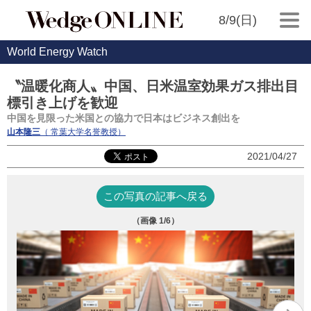
8/9(日)
World Energy Watch
〝温暖化商人〟中国、日米温室効果ガス排出目
標引き上げを歓迎
中国を見限った米国との協力で日本はビジネス創出を
山本隆三
（ 常葉大学名誉教授）
2021/04/27
この写真の記事へ戻る
（画像
1
/6）
写