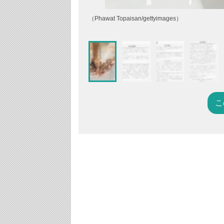
（Phawat Topaisan/gettyimages）
こ