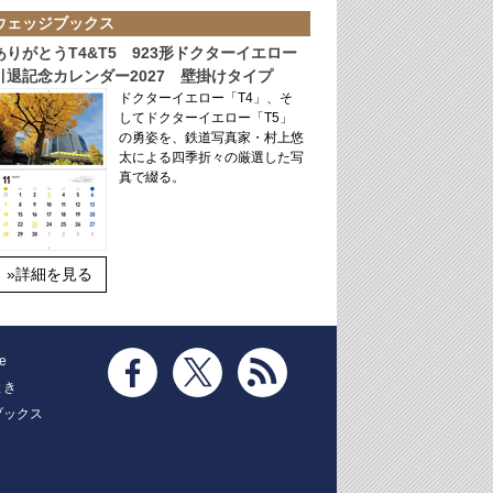
ウェッジブックス
ありがとうT4&T5 923形ドクターイエロー
引退記念カレンダー2027 壁掛けタイプ
ドクターイエロー「T4」、そ
してドクターイエロー「T5」
の勇姿を、鉄道写真家・村上悠
太による四季折々の厳選した写
真で綴る。
»詳細を見る
e
とき
ブックス