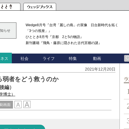
Wedge8月号『台湾「麗しの島」の実像 日台新時代を拓く
知らせ
「3つの視座」』
ひととき8月号『京都 2と5の物語』
新刊書籍『飛鳥・藤原に隠された古代宮都の謎』
社会
ライフ
特集
動画
ジネス
2021年12月20日
る弱者をどう救うのか
ン
後編）
学博士）
刷画面