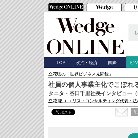
お
TOP
政治・経済
国際
ビ
立花聡の「世界ビジネス見聞録」
社員の個人事業主化でこぼれ
タニタ・谷田千里社長インタビュー（
立花 聡
（ エリス・コンサルティング代表・法
印