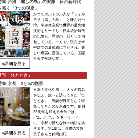
特集:台湾「麗しの島」の実像 日台新時代
を拓く「3つの視座」
かつてポルトガル人が「フォル
モサ（麗しの島）」と呼んだ台
湾。半導体産業で世界の最先端
技術をリードし、日本統治時代
の記憶も、歴史の一部として内
包している。一方で、現在は米
中対立の最前線に立たされ、難
しい現実に直面している。国際
社会で複雑な立…
»詳細を見る
月刊「ひととき」
特集:京都 2と5の物語
日本の文化や風土、人々の営み
を伝え、旅へと誘ってきた「ひ
ととき」。当誌が幾度となく特
集してきたのが京都です。創刊
25周年を迎える今号では、
〝2〟と〝5〟をキーワード
に、京都で新たな旅の物語を紡
ぎます。第1部は、俳優の常盤
»詳細を見る
貴子さんと仲間由紀…