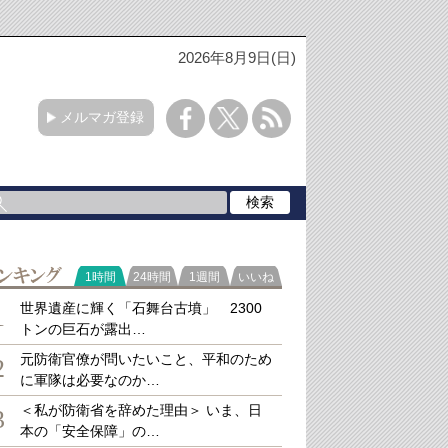
2026年8月9日(日)
メルマガ登録
ラ
1時間
24時間
1週間
いいね
キング
世界遺産に輝く「石舞台古墳」 2300
1
トンの巨石が露出…
元防衛官僚が問いたいこと、平和のため
2
に軍隊は必要なのか…
＜私が防衛省を辞めた理由＞ いま、日
3
本の「安全保障」の…