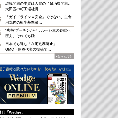
環境問題の本質は人間の〝超消費問題〟
4
大田区の町工場社長…
「ガイドライン＝安全」ではない、生食
5
用鶏肉の衛生基準策…
大
“劣勢”プーチンがベラルーシ軍の参戦へ
6
圧力、それでも独…
日本でも進む「在宅勤務廃止」、
7
GMO・熊谷代表の投稿で…
»もっと見る
月刊「Wedge」