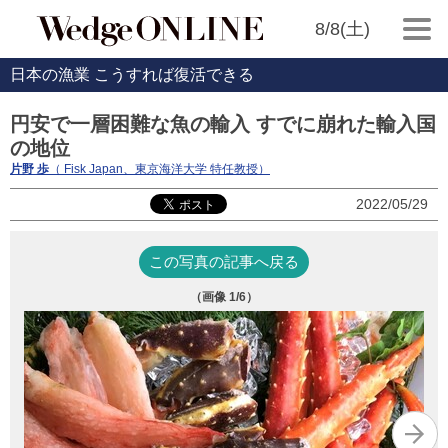
8/8(土)
日本の漁業 こうすれば復活できる
円安で一層困難な魚の輸入 すでに崩れた輸入国
の地位
片野 歩
（ Fisk Japan、東京海洋大学 特任教授）
2022/05/29
この写真の記事へ戻る
（画像
1
/6）
写