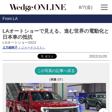
8/7(金)
From LA
LAオートショーで見える、進む世界の電動化と
日本車の抵抗
LAオートショー2022
土方細秩子
（ ジャーナリスト）
2022/11/20
この写真の記事へ戻る
（画像
1
/7）
フ