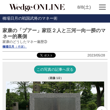
8/8(土)
橋場日月の戦国武将のマネー術
家康の「プアー」家臣２人と三河一向一揆のマ
ネー的裏側
家康のどうしたマネー遍歴③
橋場日月
（ 作家）
2023/05/28
この写真の記事へ戻る
（画像
1
/2）
鳥
恩