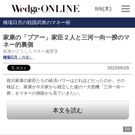
8/6(木)
橋場日月の戦国武将のマネー術
家康の「プアー」家臣２人と三河一向一揆のマ
ネー的裏側
家康のどうしたマネー遍歴③
橋場日月
（ 作家）
2023/05/28
徳川家康の家臣たちの経済パワーはどれほどだったのか。その
検証と、家康が今川家から独立した後の一大危機「三河一向一
揆」をマネーの側面から見ていきたい。
本文を読む
PR