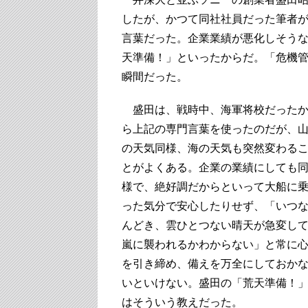
したが、かつて同社社員だった筆者
言葉だった。企業業績が悪化しそう
天準備！」といったからだ。「危機
瞬間だった。
盛田は、戦時中、海軍将校だった
ら上記の専門言葉を使ったのだが、
の天気同様、海の天気も突然変わる
とがよくある。企業の業績にしても
様で、絶好調だからといって大船に
った気分で安心したりせず、「いつ
んどき、雲ひとつない晴天が急変し
嵐に襲われるかわからない」と常に
を引き締め、備えを万全にしておか
いといけない。盛田の「荒天準備！
はそういう教えだった。