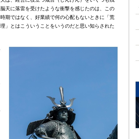
が脳天に落雷を受けたような衝撃を感じたのは、この
な時期ではなく、好業績で何の心配もないときに「荒
管理」とはこういうことをいうのだと思い知らされた
か
山
こ
同
乗
な
て
心
な
」