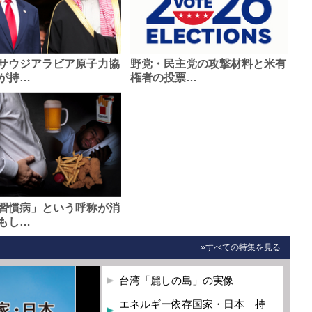
サウジアラビア原子力協
野党・民主党の攻撃材料と米有
が持…
権者の投票…
習慣病」という呼称が消
もし…
»すべての特集を見る
台湾「麗しの島」の実像
エネルギー依存国家・日本 持