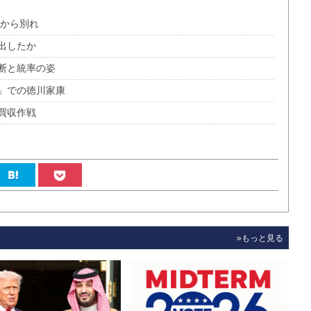
いから別れ
出したか
断と統率の姿
」での徳川家康
買収作戦
»もっと見る