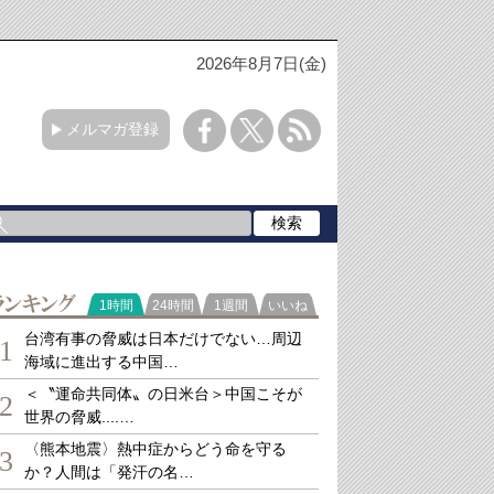
2026年8月7日(金)
メルマガ登録
ランキング
1時間
24時間
1週間
いいね
台湾有事の脅威は日本だけでない…周辺
1
海域に進出する中国…
＜〝運命共同体〟の日米台＞中国こそが
2
世界の脅威....…
〈熊本地震〉熱中症からどう命を守る
3
か？人間は「発汗の名…