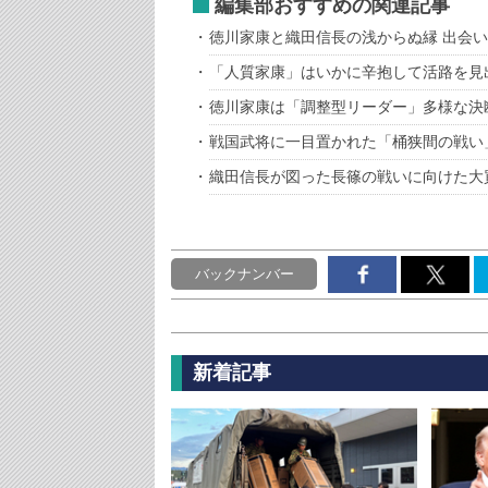
編集部おすすめの関連記事
徳川家康と織田信長の浅からぬ縁 出会
「人質家康」はいかに辛抱して活路を見
徳川家康は「調整型リーダー」多様な決
戦国武将に一目置かれた「桶狭間の戦い
織田信長が図った長篠の戦いに向けた大
バックナンバー
新着記事