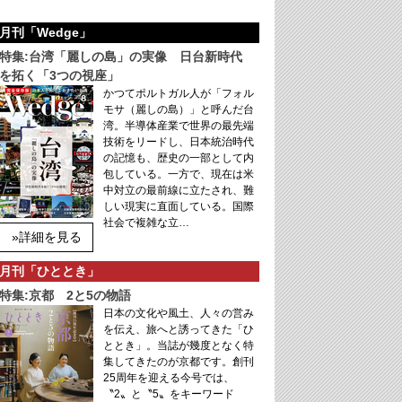
月刊「Wedge」
特集:台湾「麗しの島」の実像 日台新時代
を拓く「3つの視座」
かつてポルトガル人が「フォル
モサ（麗しの島）」と呼んだ台
湾。半導体産業で世界の最先端
技術をリードし、日本統治時代
の記憶も、歴史の一部として内
包している。一方で、現在は米
中対立の最前線に立たされ、難
しい現実に直面している。国際
社会で複雑な立…
»詳細を見る
月刊「ひととき」
特集:京都 2と5の物語
日本の文化や風土、人々の営み
を伝え、旅へと誘ってきた「ひ
ととき」。当誌が幾度となく特
集してきたのが京都です。創刊
25周年を迎える今号では、
〝2〟と〝5〟をキーワード