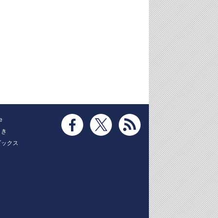
e
とき
ブックス