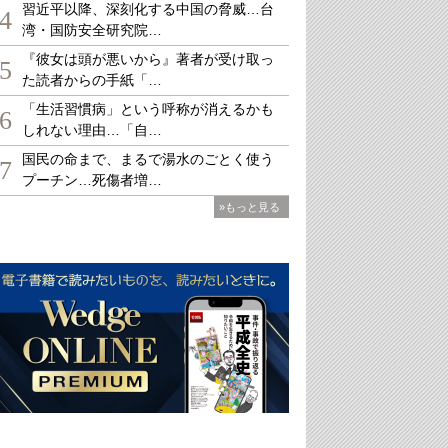
習近平以降、深刻化する中国の脅威…台
4
湾・国防安全研究院…
『彼女は頭が悪いから』著者が受け取っ
5
た読者からの手紙「…
「生活習慣病」という呼称が消えるかも
6
しれない理由…「自…
国民の命まで、まるで湯水のごとく使う
7
プーチン…死傷者増…
»もっと見る