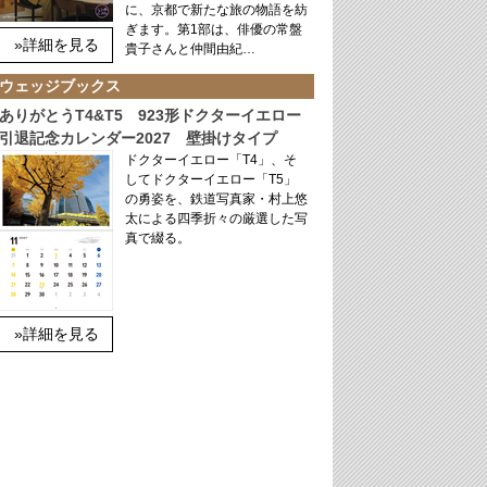
に、京都で新たな旅の物語を紡
ぎます。第1部は、俳優の常盤
»詳細を見る
貴子さんと仲間由紀…
ウェッジブックス
ありがとうT4&T5 923形ドクターイエロー
引退記念カレンダー2027 壁掛けタイプ
ドクターイエロー「T4」、そ
してドクターイエロー「T5」
の勇姿を、鉄道写真家・村上悠
太による四季折々の厳選した写
真で綴る。
»詳細を見る