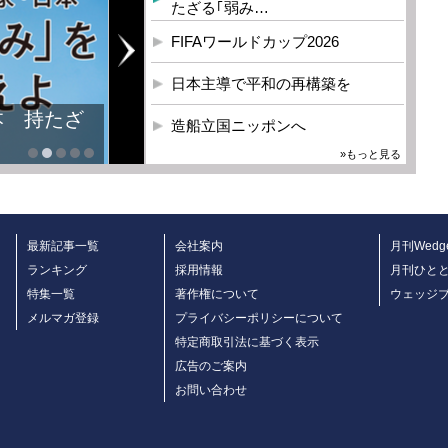
たざる｢弱み…
FIFAワールドカップ2026
日本主導で平和の再構築を
本 持たざ
造船立国ニッポンへ
»もっと見る
最新記事一覧
会社案内
月刊Wedg
ランキング
採用情報
月刊ひと
特集一覧
著作権について
ウェッジ
メルマガ登録
プライバシーポリシーについて
特定商取引法に基づく表示
広告のご案内
お問い合わせ