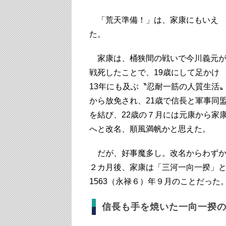
「荒天準備！」は、家康にもいえ
た。
家康は、桶狭間の戦いで今川義元
戦死したことで、19歳にして足かけ
13年にも及ぶ〝忍耐一筋の人質生活
から放免され、21歳で信長と軍事同
を結び、22歳の７月には元康から家
へと改名、順風満帆かと思えた。
だが、好事魔多し。改名からわず
２カ月後、家康は「三河一向一揆」
1563（永禄６）年９月のことだった
信長も手を焼いた一向一揆