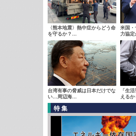
〈熊本地震〉熱中症からどう命
米国・
を守るか？…
力協定
台湾有事の脅威は日本だけでな
「生活
い…周辺海…
えるか
特集