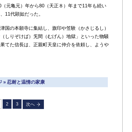
0（元亀元）年から80（天正８）年まで11年も続い
、11代顕如だった。
津国の本願寺に集結し、旗印や笠験（かさじるし）
者（しりぞけば）旡間（むげん）地獄」といった物騒
り果てた信長は、正親町天皇に仲介を依頼し、ようや
 » 忍耐と温情の家康
2
3
次へ