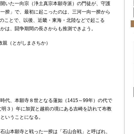
開いた一向宗（浄土真宗本願寺派）の門徒が、守護
た一揆」で、最初に起こったのは、三河一向一揆から
）年のことで、以後、近畿・東海・北陸などで起こる
たかは、闘争期間の長さからも推測できよう。
樫政親（とがしまさちか）
代、本願寺８世となる蓮如（1415～99年）の代で
（文明３）年に加賀と越前の境にある吉崎を訪れて布教
りということになる。
石山本願寺と戦った一揆は「石山合戦」と呼ばれ、