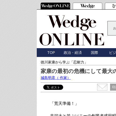
TOP
政治・経済
国際
ビ
徳川家康から学ぶ「忍耐力」
家康の最初の危機にして最大
城島明彦
（ 作家）
印
「荒天準備！」
井深大と並ぶソニーの創業者盛田昭