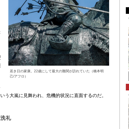
が
〟
盟
康
若き日の家康。22歳にして最大の難関が訪れていた（橋本明
己/アフロ）
か
という大嵐に見舞われ、危機的状況に直面するのだ。
。
の洗礼