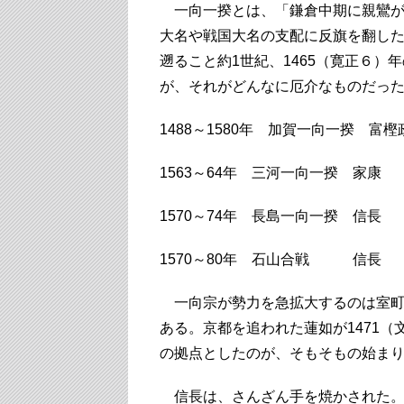
一向一揆とは、「鎌倉中期に親鸞が
大名や戦国大名の支配に反旗を翻し
遡ること約1世紀、1465（寛正６
が、それがどんなに厄介なものだっ
1488～1580年 加賀一向一揆 富
1563～64年 三河一向一揆 家康
1570～74年 長島一向一揆 信長
1570～80年 石山合戦 信長
一向宗が勢力を急拡大するのは室町時
ある。京都を追われた蓮如が1471
の拠点としたのが、そもそもの始ま
信長は、さんざん手を焼かされた。