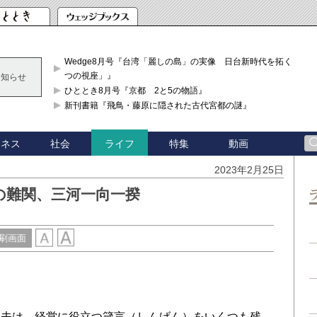
Wedge8月号『台湾「麗しの島」の実像 日台新時代を拓く「3
つの視座」』
お知らせ
ひととき8月号『京都 2と5の物語』
新刊書籍『飛鳥・藤原に隠された古代宮都の謎』
ジネス
社会
特集
動画
ライフ
2023年2月25日
の難関、三河一向一揆
刷画面
夫は、経営に役立つ箴言（しんげん）をいくつも残