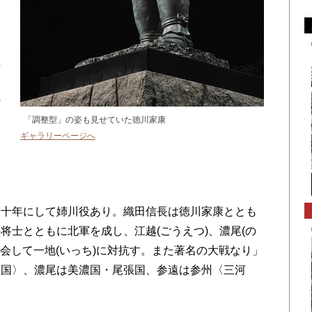
注
の
「調整型」の姿も見せていた徳川家康
ギャラリーページへ
は
ん
後十年にして姉川役あり。織田信長は徳川家康ととも
将士とともに北軍を成し、江越(ごうえつ)、濃尾(の
相会して一地(いっち)に対抗す。また著名の大戦なり」
後国〉、濃尾は美濃国・尾張国、参遠は参州〈三河