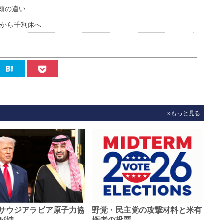
頼の違い
久から千利休へ
»もっと見る
サウジアラビア原子力協
野党・民主党の攻撃材料と米有
が持…
権者の投票…