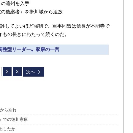
川の遠州を入手
家の後継者）を掛川城から追放
評してよいほど強靭で、軍事同盟は信長が本能寺で
20年もの長きにわたって続くのだ。
〝調整型リーダー〟家康の一言
2
3
次へ
いから別れ
」での徳川家康
出したか