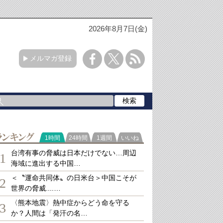
2026年8月7日(金)
メルマガ登録
ランキング
1時間
24時間
1週間
いいね
台湾有事の脅威は日本だけでない…周辺
1
海域に進出する中国…
＜〝運命共同体〟の日米台＞中国こそが
2
世界の脅威....…
〈熊本地震〉熱中症からどう命を守る
3
か？人間は「発汗の名…