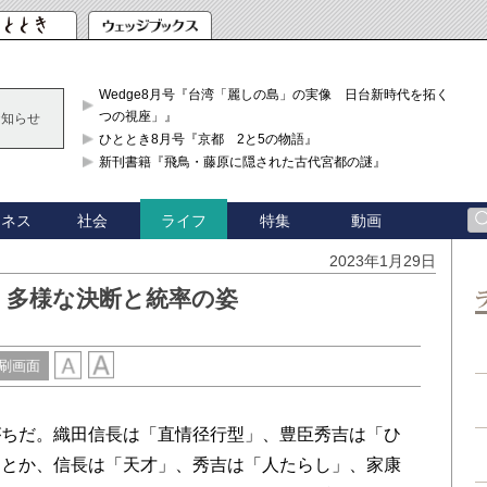
Wedge8月号『台湾「麗しの島」の実像 日台新時代を拓く「3
つの視座」』
お知らせ
ひととき8月号『京都 2と5の物語』
新刊書籍『飛鳥・藤原に隠された古代宮都の謎』
ジネス
社会
特集
動画
ライフ
2023年1月29日
」多様な決断と統率の姿
刷画面
ちだ。織田信長は「直情径行型」、豊臣秀吉は「ひ
」とか、信長は「天才」、秀吉は「人たらし」、家康