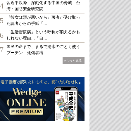
習近平以降、深刻化する中国の脅威…台
4
湾・国防安全研究院…
『彼女は頭が悪いから』著者が受け取っ
5
た読者からの手紙「…
「生活習慣病」という呼称が消えるかも
6
しれない理由…「自…
国民の命まで、まるで湯水のごとく使う
7
プーチン…死傷者増…
»もっと見る