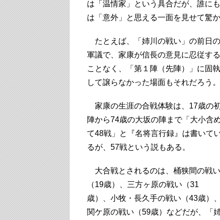
は「温情家」という具合だが、誰に
は「意外」と思える一面を見せて驚
たとえば、「姉川の戦い」の前日
軍議で、家康が信長の意見に忍従す
ことなく、「第１陣（先陣）」に固
して譲らなかった場面もそれだろう
家康の生涯の合戦体験は、17歳の
陣から74歳の大坂の陣まで「大小含
て48戦」と『名将言行録』は書いて
るが、57戦という説もある。
大合戦とされるのは、桶狭間の戦
（19歳）、三方ヶ原の戦い（31
歳）、小牧・長久手の戦い（43歳）
関ケ原の戦い（59歳）などだが、「