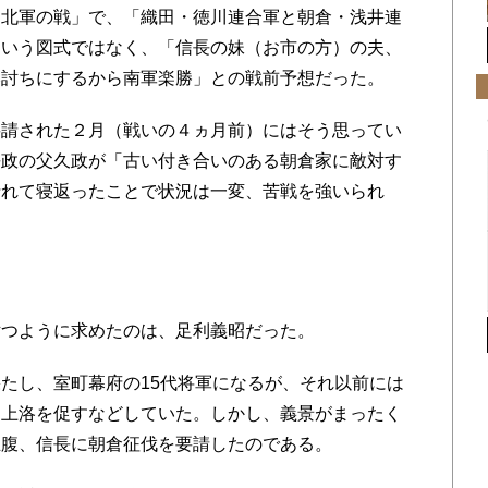
北軍の戦」で、「織田・徳川連合軍と朝倉・浅井連
ういう図式ではなく、「信長の妹（お市の方）の夫、
み討ちにするから南軍楽勝」との戦前予想だった。
請された２月（戦いの４ヵ月前）にはそう思ってい
長政の父久政が「古い付き合いのある朝倉家に敵対す
折れて寝返ったことで状況は一変、苦戦を強いられ
つように求めたのは、足利義昭だった。
たし、室町幕府の15代将軍になるが、それ以前には
り上洛を促すなどしていた。しかし、義景がまったく
立腹、信長に朝倉征伐を要請したのである。