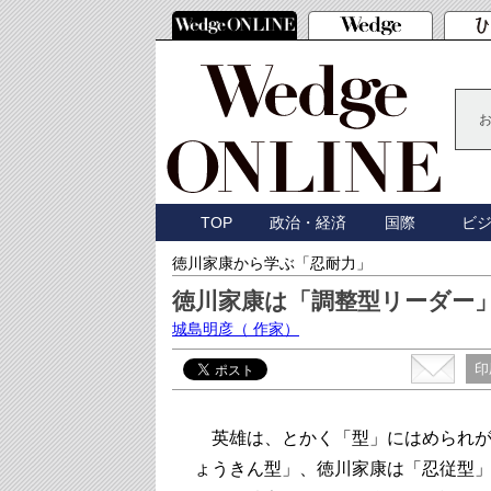
TOP
政治・経済
国際
ビ
徳川家康から学ぶ「忍耐力」
徳川家康は「調整型リーダー
城島明彦
（ 作家）
印
英雄は、とかく「型」にはめられが
ょうきん型」、徳川家康は「忍従型