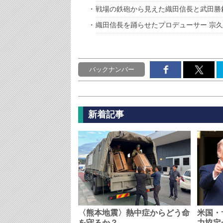
戦場の鉄砲から見えた織田信長と武田勝
織田信長を踊らせたプロデューサー 宗
バックナンバー
新着記事
〈熊本地震〉熱中症からどう命
米国・
を守るか？…
力協定