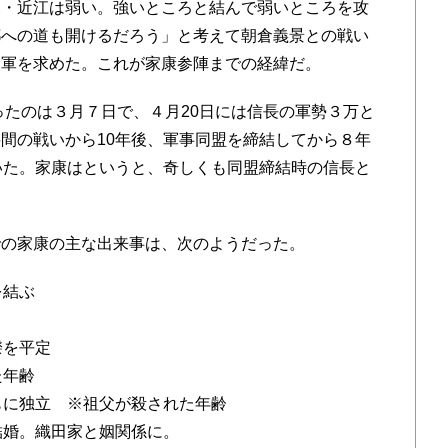
・近江は弱い。強いところと結んで弱いところを攻
都への道も開けるだろう」と考えて朝倉義景との戦い
援軍を求めた。これが家康参陣までの経緯だ。
ったのは３月７日で、４月20日には信長の軍勢３万と
間の戦いから10年後、軍事同盟を締結してから８年
いた。家康はというと、奇しくも同盟締結時の信長と
の家康の主な出来事は、次のようだった。
を結ぶ
揆を平定
た年齢
もに独立 ※祖父が殺された年齢
結婚。織田家と姻関係に。