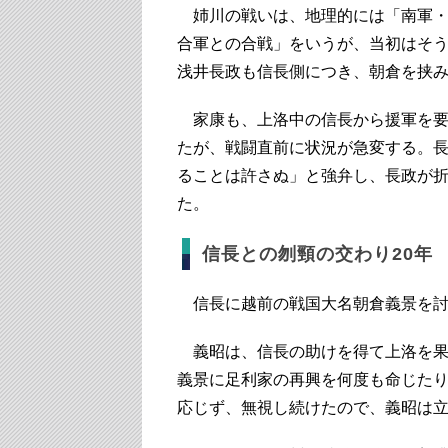
姉川の戦いは、地理的には「南軍・
合軍との合戦」をいうが、当初はそ
浅井長政も信長側につき、朝倉を挟
家康も、上洛中の信長から援軍を要
たが、戦闘直前に状況が急変する。
ることは許さぬ」と強弁し、長政が
た。
信長との刎頸の交わり20年
信長に越前の戦国大名朝倉義景を討
義昭は、信長の助けを得て上洛を果
義景に足利家の再興を何度も命じた
応じず、無視し続けたので、義昭は