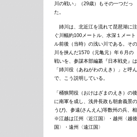
川の戦い」（29歳）もその一つだっ
た。
姉川は、北近江を流れて琵琶湖に
ぐ川幅約100メートル、水深１メート
ル前後（当時）の浅い川である。そ
川を挟んだ1570（元亀元）年６月の
戦いを、参謀本部編纂『日本戦史』
「姉川役（あねがわのえき）」と呼
で、こう説明している。
「桶狭間役（おけはざまのえき）の
に南軍を成し、浅井長政も朝倉義景の
うび)、参遠(さんえん)等数州の兵、
※江越は江州〈近江国〉・越州〈越
国〉・遠州〈遠江国〉