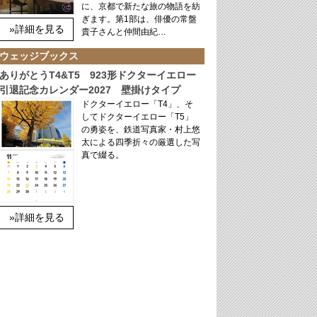
に、京都で新たな旅の物語を紡
ぎます。第1部は、俳優の常盤
»詳細を見る
貴子さんと仲間由紀…
ウェッジブックス
ありがとうT4&T5 923形ドクターイエロー
引退記念カレンダー2027 壁掛けタイプ
ドクターイエロー「T4」、そ
してドクターイエロー「T5」
の勇姿を、鉄道写真家・村上悠
太による四季折々の厳選した写
真で綴る。
»詳細を見る