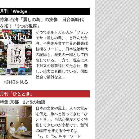
月刊「Wedge」
特集:台湾「麗しの島」の実像 日台新時代
を拓く「3つの視座」
かつてポルトガル人が「フォル
モサ（麗しの島）」と呼んだ台
湾。半導体産業で世界の最先端
技術をリードし、日本統治時代
の記憶も、歴史の一部として内
包している。一方で、現在は米
中対立の最前線に立たされ、難
しい現実に直面している。国際
社会で複雑な立…
»詳細を見る
月刊「ひととき」
特集:京都 2と5の物語
日本の文化や風土、人々の営み
を伝え、旅へと誘ってきた「ひ
ととき」。当誌が幾度となく特
集してきたのが京都です。創刊
25周年を迎える今号では、
〝2〟と〝5〟をキーワード