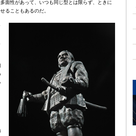
も多面性があって、いつも同じ型とは限らず、ときに
かせることもあるのだ。
の
る
執
。
初
め
い
い
、
姉