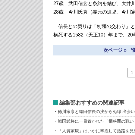
27歳 武田信玄と条約を結び、大井
28歳 今川氏真（義元の遺児。今川
信長との契りは「刎頸の交わり」と
横死する1582（天正10）年まで、
次ページ » 
1
編集部おすすめの関連記事
徳川家康と織田信長の浅からぬ縁 出会
戦国武将に一目置かれた「桶狭間の戦い
「人質家康」はいかに辛抱して活路を見