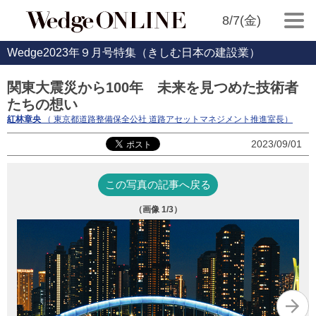
8/7(金)
Wedge2023年９月号特集（きしむ日本の建設業）
関東大震災から100年 未来を見つめた技術者
たちの想い
紅林章央
（ 東京都道路整備保全公社 道路アセットマネジメント推進室長）
2023/09/01
この写真の記事へ戻る
（画像
1
/3）
（