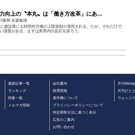
力向上の〝本丸〟は「働き方改革」にあ…
川隆輝,友森敏雄
、遂に建設業にも時間外労働の上限規制が適用される。だが、それだけで
い課題がある。まずは業界内の反応を探ろう。
最新記事一覧
会社案内
月刊Wedg
ランキング
採用情報
月刊ひと
特集一覧
著作権について
ウェッジ
メルマガ登録
プライバシーポリシーについて
特定商取引法に基づく表示
広告のご案内
お問い合わせ