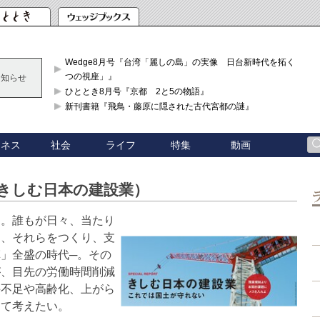
Wedge8月号『台湾「麗しの島」の実像 日台新時代を拓く「3
つの視座」』
お知らせ
ひととき8月号『京都 2と5の物語』
新刊書籍『飛鳥・藤原に隠された古代宮都の謎』
ジネス
社会
ライフ
特集
動画
集（きしむ日本の建設業）
…。誰もが日々、当たり
も、それらをつくり、支
」全盛の時代─。その
が、目先の労働時間削減
手不足や高齢化、上がら
って考えたい。