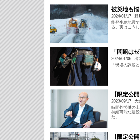
被災地も悩
2024/01/17
野
能登半島地震で
る。実はこうし
「問題はゼ
2024/01/06
出
「現場の課題と
【限定公開
2023/09/17
大
時間外労働の上
持続可能な建設
た。
【限定公開