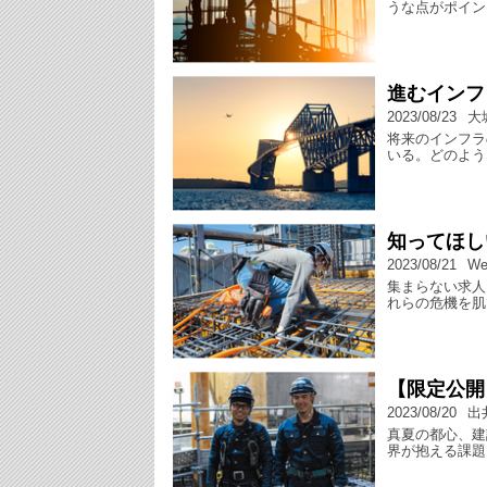
うな点がポイン
進むインフ
2023/08/23
大
将来のインフラ
いる。どのよう
知ってほし
2023/08/21
W
集まらない求人
れらの危機を肌
【限定公開
2023/08/20
出
真夏の都心、建
界が抱える課題