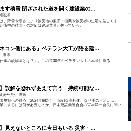
ます積雪 閉ざされた道を開く建設業の…
川隆輝
は、降雪や寒さにより被災地の復旧・復興や被災者の生活を厳しくす
た街中の積雪への対応は建設業者が担っている。
ネコン側にある」ベテラン大工が語る建…
井康博
仕事の醍醐味とは？」。この道30年のベテラン大工の本音に迫る。
】誤解を恐れずあえて言う 持続可能な…
城慶吾,野川隆輝
限規制への対応（2024年問題）、深刻な高齢化、なり手の不足……。
業にするには何が必要なのか。日本建設業連合会の宮本洋一会長に聞い
】見えないところに今日もいる 災害・…