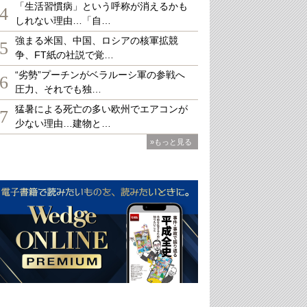
「生活習慣病」という呼称が消えるかも
4
しれない理由…「自…
強まる米国、中国、ロシアの核軍拡競
5
争、FT紙の社説で覚…
“劣勢”プーチンがベラルーシ軍の参戦へ
6
圧力、それでも独…
猛暑による死亡の多い欧州でエアコンが
7
少ない理由…建物と…
»もっと見る