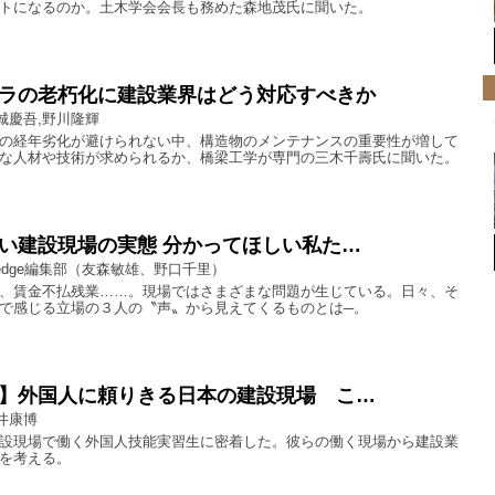
トになるのか。土木学会会長も務めた森地茂氏に聞いた。
ラの老朽化に建設業界はどう対応すべきか
城慶吾,野川隆輝
の経年劣化が避けられない中、構造物のメンテナンスの重要性が増して
な人材や技術が求められるか、橋梁工学が専門の三木千壽氏に聞いた。
い建設現場の実態 分かってほしい私た…
edge編集部（友森敏雄、野口千里）
、賃金不払残業……。現場ではさまざまな問題が生じている。日々、そ
で感じる立場の３人の〝声〟から見えてくるものとは─。
】外国人に頼りきる日本の建設現場 こ…
井康博
設現場で働く外国人技能実習生に密着した。彼らの働く現場から建設業
を考える。