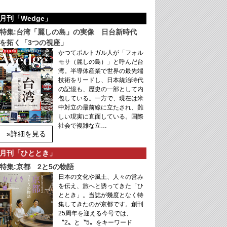
月刊「Wedge」
特集:台湾「麗しの島」の実像 日台新時代
を拓く「3つの視座」
かつてポルトガル人が「フォル
モサ（麗しの島）」と呼んだ台
湾。半導体産業で世界の最先端
技術をリードし、日本統治時代
の記憶も、歴史の一部として内
包している。一方で、現在は米
中対立の最前線に立たされ、難
しい現実に直面している。国際
社会で複雑な立…
»詳細を見る
月刊「ひととき」
特集:京都 2と5の物語
日本の文化や風土、人々の営み
を伝え、旅へと誘ってきた「ひ
ととき」。当誌が幾度となく特
集してきたのが京都です。創刊
25周年を迎える今号では、
〝2〟と〝5〟をキーワード