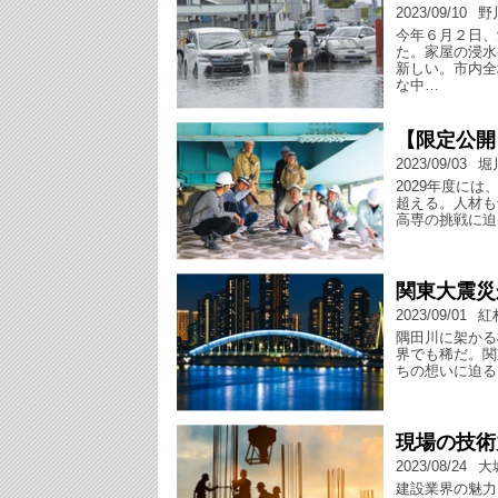
2023/09/10
野
今年６月２日、
た。家屋の浸水
新しい。市内全
な中…
【限定公開
2023/09/03
堀
2029年度に
超える。人材も
高専の挑戦に迫
関東大震災
2023/09/01
紅
隅田川に架かる
界でも稀だ。関
ちの想いに迫る
現場の技術
2023/08/24
大
建設業界の魅力