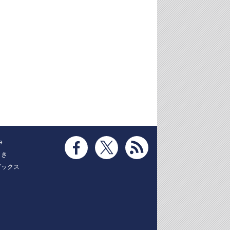
e
とき
ブックス