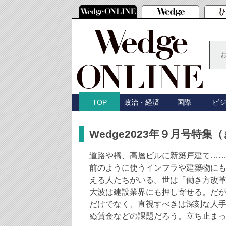
政治・経済
国際
ビ
TOP
Wedge2023年９月号特
道路や橋、高層ビルに新築戸建て…
前のように使うインフラや建築物に
える人たちがいる。世は「働き方改革
大波は建設業界にも押し寄せる。だ
だけでなく、直視すべきは深刻な人
ぬ賃金などの課題だろう。立ち止ま