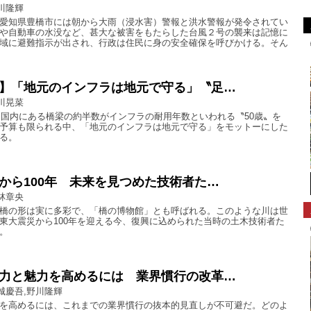
川隆輝
愛知県豊橋市には朝から大雨（浸水害）警報と洪水警報が発令されてい
や自動車の水没など、甚大な被害をもたらした台風２号の襲来は記憶に
域に避難指示が出され、行政は住民に身の安全確保を呼びかける。そん
】「地元のインフラは地元で守る」〝足…
川晃菜
は、国内にある橋梁の約半数がインフラの耐用年数といわれる〝50歳〟を
予算も限られる中、「地元のインフラは地元で守る」をモットーにした
る。
から100年 未来を見つめた技術者た…
林章央
橋の形は実に多彩で、「橋の博物館」とも呼ばれる。このような川は世
東大震災から100年を迎える今、復興に込められた当時の土木技術者た
。
力と魅力を高めるには 業界慣行の改革…
城慶吾,野川隆輝
を高めるには、これまでの業界慣行の抜本的見直しが不可避だ。どのよ