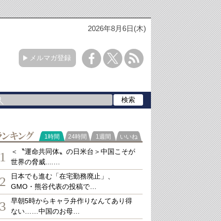
2026年8月6日(木)
メルマガ登録
ランキング
1時間
24時間
1週間
いいね
＜〝運命共同体〟の日米台＞中国こそが
1
世界の脅威....…
日本でも進む「在宅勤務廃止」、
2
GMO・熊谷代表の投稿で…
早朝5時からキャラ弁作りなんてあり得
3
ない……中国のお母…