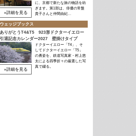
に、京都で新たな旅の物語を紡
ぎます。第1部は、俳優の常盤
»詳細を見る
貴子さんと仲間由紀…
ウェッジブックス
ありがとうT4&T5 923形ドクターイエロー
引退記念カレンダー2027 壁掛けタイプ
ドクターイエロー「T4」、そ
してドクターイエロー「T5」
の勇姿を、鉄道写真家・村上悠
太による四季折々の厳選した写
真で綴る。
»詳細を見る