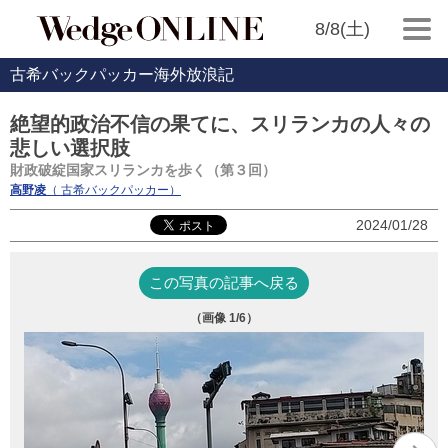
8/8(土)
古希バックパッカー海外放浪記
絶望的政治不信の果てに、スリランカの人々の
悲しい選択肢
財政破綻国家スリランカを歩く（第３回）
高野凌
（ 古希バックパッカー）
2024/01/28
この写真の記事へ戻る
（画像
1
/6）
マ
タ
元