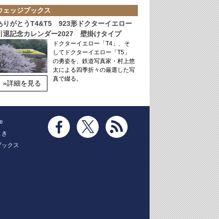
ウェッジブックス
ありがとうT4&T5 923形ドクターイエロー
引退記念カレンダー2027 壁掛けタイプ
ドクターイエロー「T4」、そ
してドクターイエロー「T5」
の勇姿を、鉄道写真家・村上悠
太による四季折々の厳選した写
真で綴る。
»詳細を見る
e
とき
ブックス