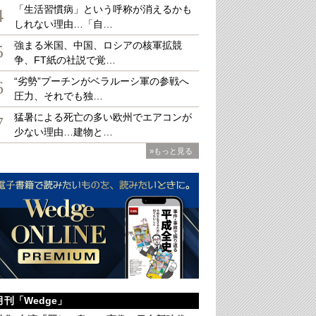
「生活習慣病」という呼称が消えるかも
4
しれない理由…「自…
強まる米国、中国、ロシアの核軍拡競
5
争、FT紙の社説で覚…
事戦略 研究者と管理栄養士が考えた最終解答
“劣勢”プーチンがベラルーシ軍の参戦へ
：著 ,平川 あずさ：著 ,津金 昌一郎：監修
6
円（税込み）
圧力、それでも独…
猛暑による死亡の多い欧州でエアコンが
7
少ない理由…建物と…
»もっと見る
月刊「Wedge」