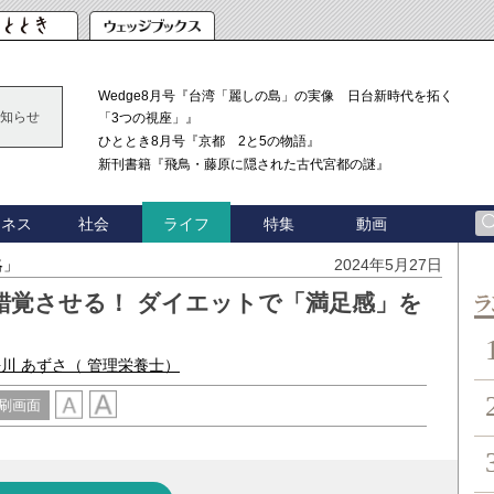
Wedge8月号『台湾「麗しの島」の実像 日台新時代を拓く
知らせ
「3つの視座」』
ひととき8月号『京都 2と5の物語』
新刊書籍『飛鳥・藤原に隠された古代宮都の謎』
ジネス
社会
特集
動画
ライフ
略」
2024年5月27日
錯覚させる！ ダイエットで「満足感」を
ン
川 あずさ
（ 管理栄養士）
刷画面