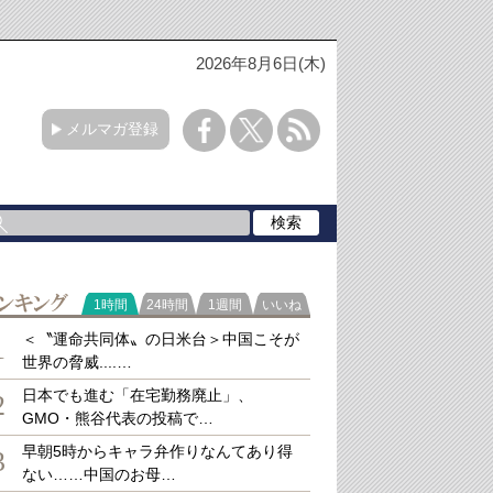
2026年8月6日(木)
メルマガ登録
ラ
1時間
24時間
1週間
いいね
キング
＜〝運命共同体〟の日米台＞中国こそが
1
世界の脅威....…
日本でも進む「在宅勤務廃止」、
2
GMO・熊谷代表の投稿で…
早朝5時からキャラ弁作りなんてあり得
3
ない……中国のお母…