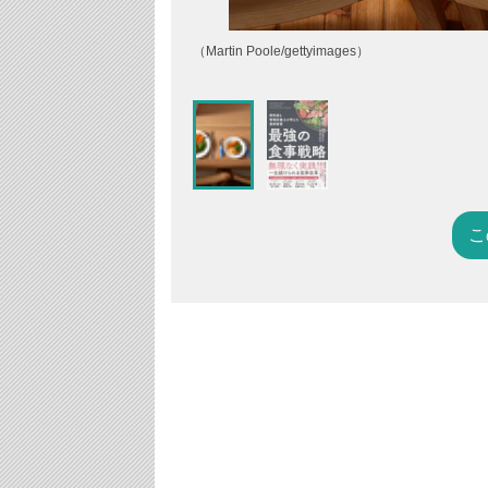
（Martin Poole/gettyimages）
こ