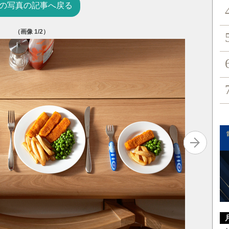
の写真の記事へ戻る
（画像
1
/2）
最強の食
堀口 逸子
1,650