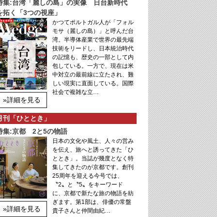
特集:台湾「麗しの島」の実像 日台新時代
を拓く「3つの視座」
かつてポルトガル人が「フォル
モサ（麗しの島）」と呼んだ台
湾。半導体産業で世界の最先端
技術をリードし、日本統治時代
の記憶も、歴史の一部として内
包している。一方で、現在は米
中対立の最前線に立たされ、難
しい現実に直面している。国際
社会で複雑な立…
»詳細を見る
月刊「ひととき」
特集:京都 2と5の物語
日本の文化や風土、人々の営み
を伝え、旅へと誘ってきた「ひ
ととき」。当誌が幾度となく特
集してきたのが京都です。創刊
25周年を迎える今号では、
〝2〟と〝5〟をキーワード
に、京都で新たな旅の物語を紡
ぎます。第1部は、俳優の常盤
»詳細を見る
貴子さんと仲間由紀…